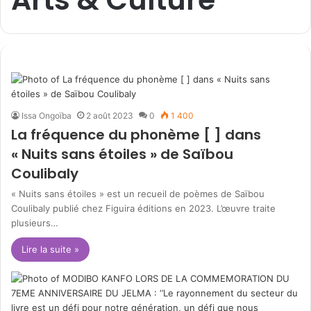
relèverons’’
Issa Ongoïba
2 août 2023
0
1 400
La fréquence du phonème [ ] dans
« Nuits sans étoiles » de Saïbou
Coulibaly
« Nuits sans étoiles » est un recueil de poèmes de Saïbou
Coulibaly publié chez Figuira éditions en 2023. L’œuvre traite
plusieurs…
Lire la suite »