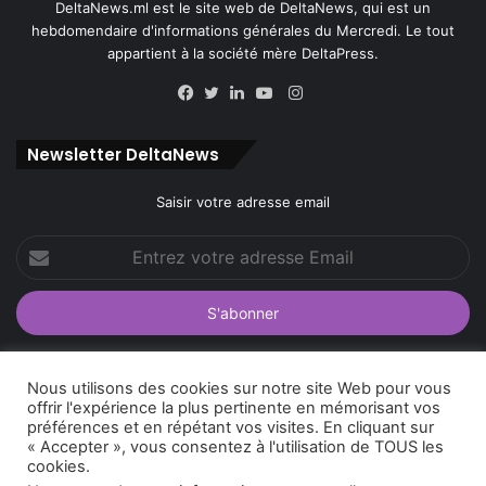
DeltaNews.ml est le site web de DeltaNews, qui est un
hebdomendaire d'informations générales du Mercredi. Le tout
appartient à la société mère DeltaPress.
Instagram
Facebook
Twitter
Linkedin
YouTube
Newsletter DeltaNews
Saisir votre adresse email
Entrez
votre
adresse
Email
Nous utilisons des cookies sur notre site Web pour vous
offrir l'expérience la plus pertinente en mémorisant vos
© Copyright 2026, Tous droits réservés |
DeltaNews par
préférences et en répétant vos visites. En cliquant sur
« Accepter », vous consentez à l'utilisation de TOUS les
DeltaPress
| Conception
DoucSoft Technologies
cookies.
Annonces
Contact
Politique de confidentialité