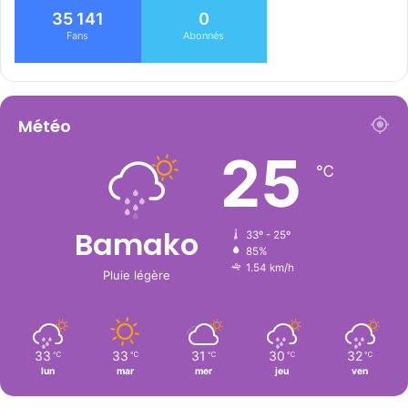
35 141
0
Fans
Abonnés
Météo
25
℃
Bamako
33º - 25º
85%
1.54 km/h
Pluie légère
33
33
31
30
32
℃
℃
℃
℃
℃
lun
mar
mer
jeu
ven