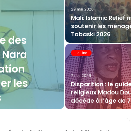
29 mai 2026
Mali: Islamic Relief 
soutenir les ménage
Tabaski 2026
le des
e Nara
La Une
ation
7 mai 2026
er les
Disparition : le guid
religieux Madou D
s
décède à l’âge de 