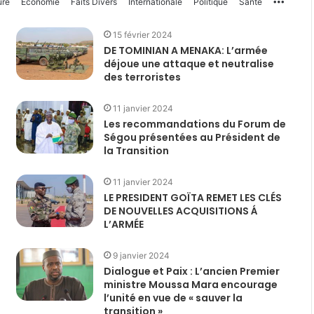
ure
Économie
Faits Divers
Internationale
Politique
Santé
More
15 février 2024
DE TOMINIAN A MENAKA: L’armée
déjoue une attaque et neutralise
des terroristes
11 janvier 2024
Les recommandations du Forum de
Ségou présentées au Président de
la Transition
11 janvier 2024
LE PRESIDENT GOÏTA REMET LES CLÉS
DE NOUVELLES ACQUISITIONS Á
L’ARMÉE
9 janvier 2024
Dialogue et Paix : L’ancien Premier
ministre Moussa Mara encourage
l’unité en vue de « sauver la
transition »