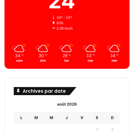
24
34º - 24º
83%
2.06 km/h
34
30
29
33
34
℃
℃
℃
℃
℃
sam
dim
lun
mar
mer
e
Archives par date
août 2026
L
M
M
J
V
S
D
1
2