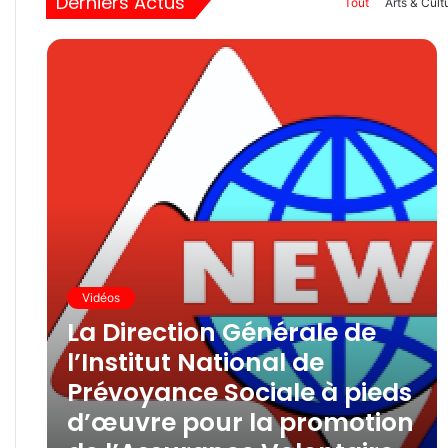
Derniers Actus
Tout
Arts & Cult
Vidéos
La Direction Générale de
l’Institut National de
Prévoyance Sociale à pieds
d’œuvre pour la promotion