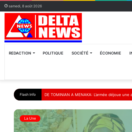
samedi, 8 août 2026
REDACTION
POLITIQUE
SOCIÉTÉ
ÉCONOMIE
I
Flash Info
Les recommandations du Forum de Ségou présen
La Une