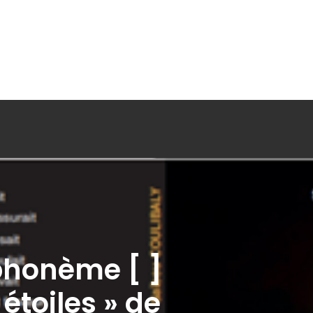
phonème [ ]
étoiles » de