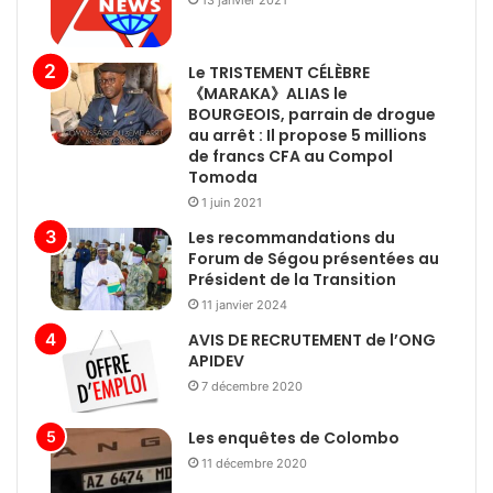
13 janvier 2021
à l’honneur des festivités
Le TRISTEMENT CÉLÈBRE
《MARAKA》ALIAS le
3ème édition du FECAK : la
BOURGEOIS, parrain de drogue
au arrêt : Il propose 5 millions
promotion de l’ancrage culturel
de francs CFA au Compol
et artistique au cœur des
Tomoda
festivités
1 juin 2021
« Se racler la gorge » : un tic des
Les recommandations du
Forum de Ségou présentées au
écrivains maliens ?
Président de la Transition
11 janvier 2024
AVIS DE RECRUTEMENT de l’ONG
Festival Ogobagna : la place de
APIDEV
la femme dans nos sociétés
7 décembre 2020
traditionnelles au cœur des
Les enquêtes de Colombo
festivités
11 décembre 2020
Ouléssebougou : top départ