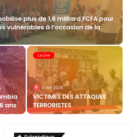
mobilise plus de 1,6 milliard FCFA pour
s vulnérables à l’occasion de la
La Une
e
5 mai 2026
oumbia
VICTIMES DES ATTAQUES
76 ans
TERRORISTES
Suivez-Nous