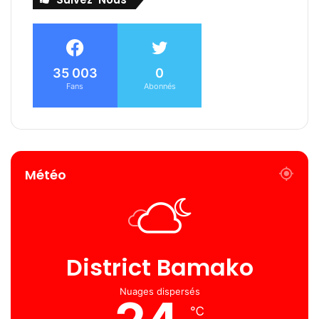
35 003
0
Fans
Abonnés
Météo
District Bamako
Nuages ​​dispersés
℃