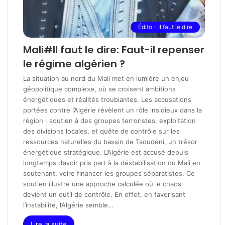
Édito - Il faut le dire
Mali#Il faut le dire: Faut-il repenser
le régime algérien ?
La situation au nord du Mali met en lumière un enjeu
géopolitique complexe, où se croisent ambitions
énergétiques et réalités troublantes. Les accusations
portées contre l’Algérie révèlent un rôle insidieux dans la
région : soutien à des groupes terroristes, exploitation
des divisions locales, et quête de contrôle sur les
ressources naturelles du bassin de Taoudéni, un trésor
énergétique stratégique. L’Algérie est accusé depuis
longtemps d’avoir pris part à la déstabilisation du Mali en
soutenant, voire financer les groupes séparatistes. Ce
soutien illustre une approche calculée où le chaos
devient un outil de contrôle. En effet, en favorisant
l’instabilité, l’Algérie semble…
Lire la suite