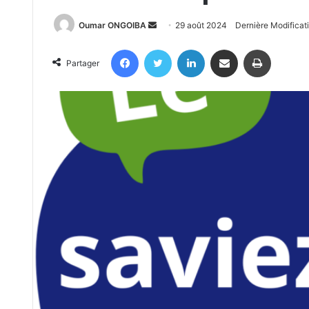
Send
Oumar ONGOIBA
29 août 2024
Dernière Modificat
an
Facebook
Twitter
Linkedin
Partager par email
Imprimer
email
Partager