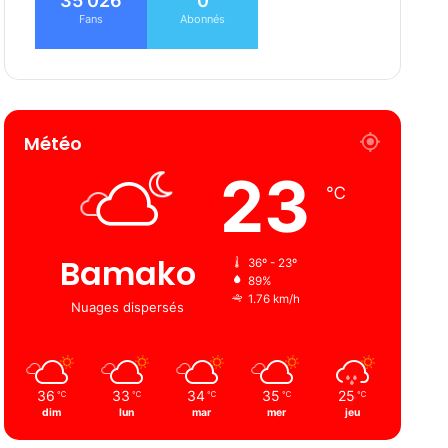
35 026
0
Fans
Abonnés
Météo
23
℃
Bamako
36º - 23º
89%
1.76 km/h
Nuages ​​dispersés
36
33
34
35
25
℃
℃
℃
℃
℃
dim
lun
mar
mer
jeu