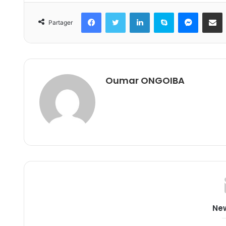
Facebook
Twitter
Linkedin
Skype
Messeng
Part
Partager
Oumar ONGOIBA
New