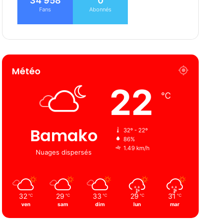
34 958
0
Fans
Abonnés
Météo
22
℃
Bamako
32º - 22º
86%
1.49 km/h
Nuages ​​dispersés
32
29
33
29
31
℃
℃
℃
℃
℃
ven
sam
dim
lun
mar