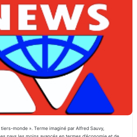
« tiers-monde ». Terme imaginé par Alfred Sauvy,
les pays les moins avancés en termes d’économie et de