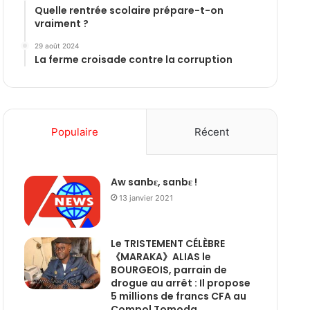
Quelle rentrée scolaire prépare-t-on
vraiment ?
29 août 2024
La ferme croisade contre la corruption
Populaire
Récent
Aw sanbɛ, sanbɛ !
13 janvier 2021
Le TRISTEMENT CÉLÈBRE
《MARAKA》ALIAS le
BOURGEOIS, parrain de
drogue au arrêt : Il propose
5 millions de francs CFA au
Compol Tomoda