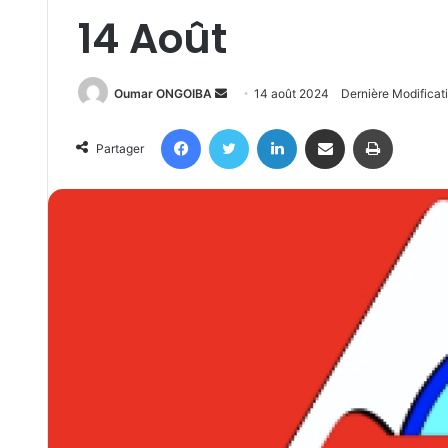
14 Août
Send
Oumar ONGOIBA
14 août 2024
Dernière Modificat
an
Facebook
Twitter
Linkedin
Partager par email
Imprimer
email
Partager