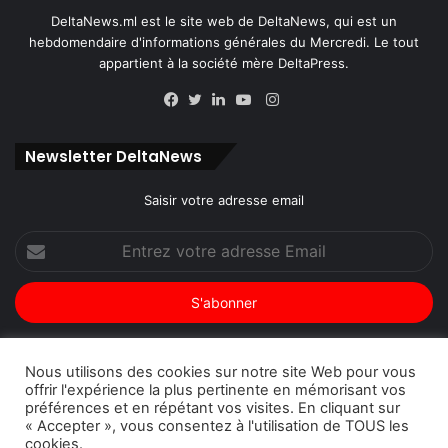
DeltaNews.ml est le site web de DeltaNews, qui est un
hebdomendaire d'informations générales du Mercredi. Le tout
appartient à la société mère DeltaPress.
Instagram
Facebook
Twitter
Linkedin
YouTube
Newsletter DeltaNews
Saisir votre adresse email
Entrez
votre
adresse
Email
Nous utilisons des cookies sur notre site Web pour vous
offrir l'expérience la plus pertinente en mémorisant vos
© Copyright 2026, Tous droits réservés |
DeltaNews par
préférences et en répétant vos visites. En cliquant sur
« Accepter », vous consentez à l'utilisation de TOUS les
DeltaPress
| Conception
DoucSoft Technologies
cookies.