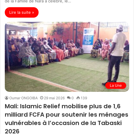
de la Famille de Nara a célébré, le…
Lire la suite »
La Une
Oumar ONGOIBA
29 mai 2026
0
139
Mali: Islamic Relief mobilise plus de 1,6
milliard FCFA pour soutenir les ménages
vulnérables à l’occasion de la Tabaski
2026