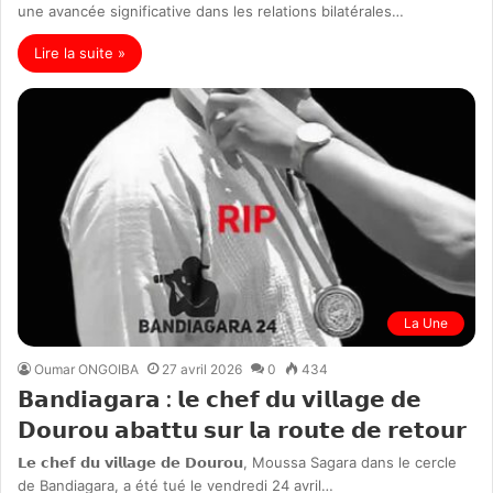
une avancée significative dans les relations bilatérales…
Lire la suite »
La Une
Oumar ONGOIBA
27 avril 2026
0
434
𝗕𝗮𝗻𝗱𝗶𝗮𝗴𝗮𝗿𝗮 : 𝗹𝗲 𝗰𝗵𝗲𝗳 𝗱𝘂 𝘃𝗶𝗹𝗹𝗮𝗴𝗲 𝗱𝗲
𝗗𝗼𝘂𝗿𝗼𝘂 𝗮𝗯𝗮𝘁𝘁𝘂 𝘀𝘂𝗿 𝗹𝗮 𝗿𝗼𝘂𝘁𝗲 𝗱𝗲 𝗿𝗲𝘁𝗼𝘂𝗿
𝗟𝗲 𝗰𝗵𝗲𝗳 𝗱𝘂 𝘃𝗶𝗹𝗹𝗮𝗴𝗲 𝗱𝗲 𝗗𝗼𝘂𝗿𝗼𝘂, Moussa Sagara dans le cercle
de Bandiagara, a été tué le vendredi 24 avril…