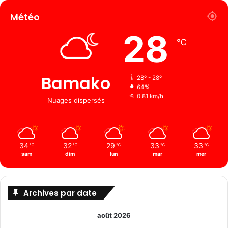
Météo
28
℃
Bamako
28º - 28º
64%
0.81 km/h
Nuages ​​dispersés
34
32
29
33
33
℃
℃
℃
℃
℃
sam
dim
lun
mar
mer
Archives par date
août 2026