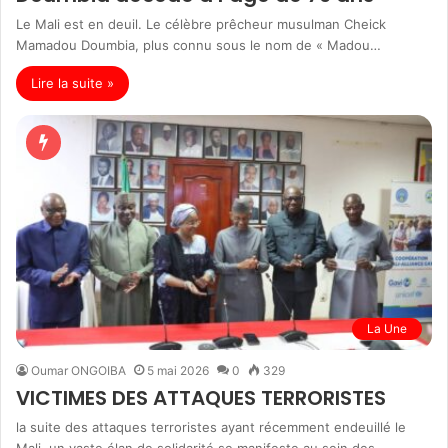
Le Mali est en deuil. Le célèbre prêcheur musulman Cheick
Mamadou Doumbia, plus connu sous le nom de « Madou…
Lire la suite »
La Une
Oumar ONGOIBA
5 mai 2026
0
329
VICTIMES DES ATTAQUES TERRORISTES
la suite des attaques terroristes ayant récemment endeuillé le
Mali, un vaste élan de solidarité se manifeste au sein des…