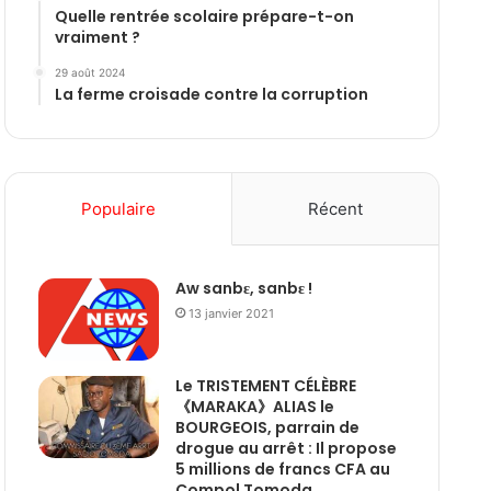
Quelle rentrée scolaire prépare-t-on
vraiment ?
29 août 2024
La ferme croisade contre la corruption
Populaire
Récent
Aw sanbɛ, sanbɛ !
13 janvier 2021
Le TRISTEMENT CÉLÈBRE
《MARAKA》ALIAS le
BOURGEOIS, parrain de
drogue au arrêt : Il propose
5 millions de francs CFA au
Compol Tomoda