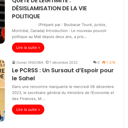
QUÊTE DE LÉGITIMITÉ :
DÉSISLAMISATION DE LA VIE
POLITIQUE
(Préparé par : Boubacar Touré, juriste,
Montréal, Canada) Introduction : Le nouveau pouvoir
politique au Mali depuis deux ans, a pris…
Lire la suite »
Oumar ONGOIBA
7 décembre 2023
0
1 378
Le PCRSS : Un Sursaut d’Espoir pour
le Sahel
Dans une rencontre marquante le mercredi 06 décembre
2023, le secrétaire général du ministère de l’Economie et
des Finances, M.…
Lire la suite »