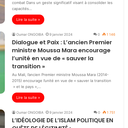
combat Dans un geste significatif visant à consolider les
capacités…
Lire la suite »
Oumar ONGOIBA
9 janvier 2024
0
1 146
Dialogue et Paix : L’ancien Premier
ministre Moussa Mara encourage
l’unité en vue de « sauver la
transition »
Au Mali, l’ancien Premier ministre Moussa Mara (2014-
2015) encourage l’unité en vue de « sauver la transition
» et le pays »,…
Lire la suite »
Oumar ONGOIBA
9 janvier 2024
0
1 751
L’IDÉOLOGIE DE L’ISLAM POLITIQUE EN