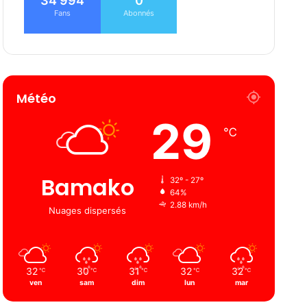
34 994
0
Fans
Abonnés
Météo
29
℃
Bamako
32º - 27º
64%
2.88 km/h
Nuages ​​dispersés
32
30
31
32
32
℃
℃
℃
℃
℃
ven
sam
dim
lun
mar