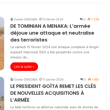
Oumar ONGOIBA
15 février 2024
0
1 338
DE TOMINIAN A MENAKA: L’armée
déjoue une attaque et neutralise
des terroristes
Le samedi 10 février 2024 une attaque complexe à l’engin
explosif improvisé (EEI) a été perpétrée contre une
mission de…
Lire la suite »
Oumar ONGOIBA
11 janvier 2024
0
1 665
LE PRESIDENT GOÏTA REMET LES CLÉS
DE NOUVELLES ACQUISITIONS Á
L’ARMÉE
Le Mali renforce sa défense nationale avec de drones de