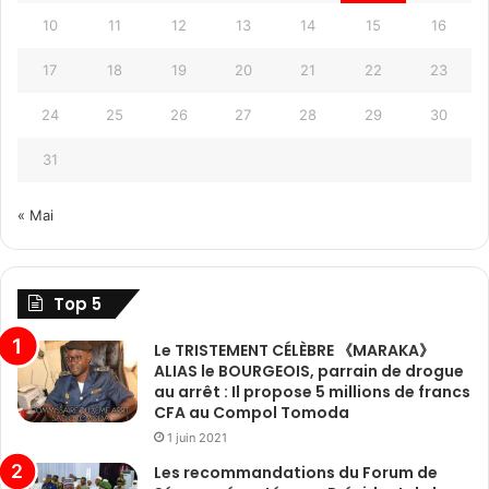
10
11
12
13
14
15
16
17
18
19
20
21
22
23
24
25
26
27
28
29
30
31
« Mai
Top 5
Le TRISTEMENT CÉLÈBRE 《MARAKA》
ALIAS le BOURGEOIS, parrain de drogue
au arrêt : Il propose 5 millions de francs
CFA au Compol Tomoda
1 juin 2021
Les recommandations du Forum de