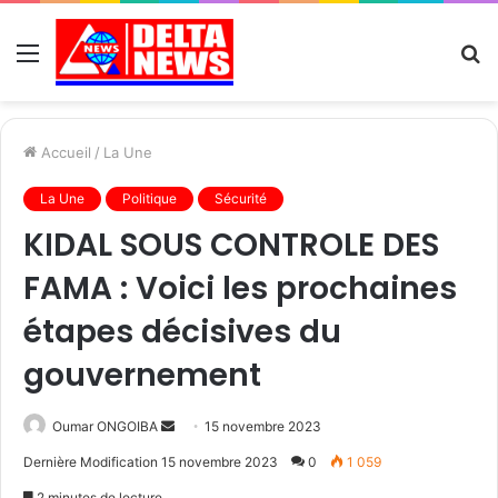
Menu
R
Accueil
/
La Une
La Une
Politique
Sécurité
KIDAL SOUS CONTROLE DES
FAMA : Voici les prochaines
étapes décisives du
gouvernement
Send
Oumar ONGOIBA
15 novembre 2023
an
Dernière Modification 15 novembre 2023
0
1 059
email
2 minutes de lecture