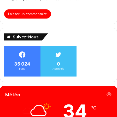
Suivez-Nous
35 024
0
Fans
Abonnés
Météo
34
℃