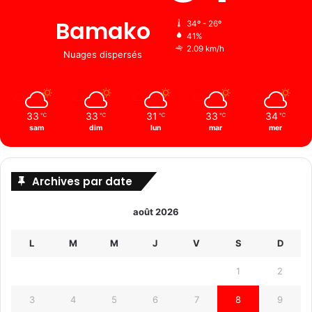
Bamako
34º - 26º
41%
2.09 km/h
Nuages ​​dispersés
33
33
31
33
34
℃
℃
℃
℃
℃
sam
dim
lun
mar
mer
Archives par date
août 2026
L
M
M
J
V
S
D
1
2
3
4
5
6
7
8
9