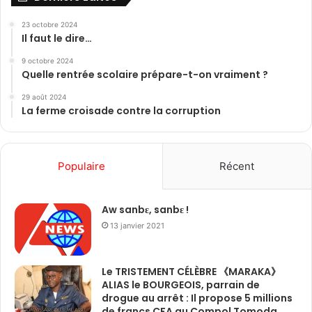
23 octobre 2024
Il faut le dire…
9 octobre 2024
Quelle rentrée scolaire prépare-t-on vraiment ?
29 août 2024
La ferme croisade contre la corruption
Populaire
Récent
Aw sanbɛ, sanbɛ !
13 janvier 2021
Le TRISTEMENT CÉLÈBRE 《MARAKA》
ALIAS le BOURGEOIS, parrain de
drogue au arrêt : Il propose 5 millions
de francs CFA au Compol Tomoda