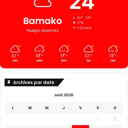
24
Bamako
32º - 24º
77%
1.25 km/h
Nuages ​​dispersés
32
30
31
32
32
℃
℃
℃
℃
℃
ven
sam
dim
lun
mar
Archives par date
août 2026
L
M
M
J
V
S
D
1
2