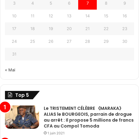
3
4
5
6
7
8
9
10
11
12
13
14
15
16
17
18
19
20
21
22
23
24
25
26
27
28
29
30
31
« Mai
Top 5
Le TRISTEMENT CÉLÈBRE 《MARAKA》
ALIAS le BOURGEOIS, parrain de drogue
au arrêt : Il propose 5 millions de francs
CFA au Compol Tomoda
1 juin 2021