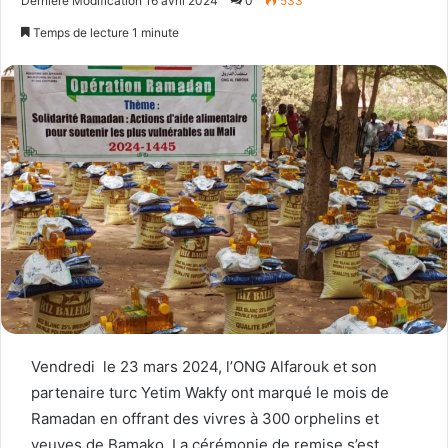
Dernière Modification 16 avril 2024
0
533
email
Temps de lecture 1 minute
Vendredi le 23 mars 2024, l’ONG Alfarouk et son
partenaire turc Yetim Wakfy ont marqué le mois de
Ramadan en offrant des vivres à 300 orphelins et
veuves de Bamako. La cérémonie de remise s’est