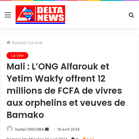
Menu
R
Accueil
/
La Une
La Une
Mali : L’ONG Alfarouk et
Yetim Wakfy offrent 12
millions de FCFA de vivres
aux orphelins et veuves de
Bamako
Send
Oumar ONGOIBA
16 avril 2024
an