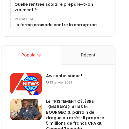
Quelle rentrée scolaire prépare-t-on
vraiment ?
29 août 2024
La ferme croisade contre la corruption
Populaire
Récent
Aw sanbɛ, sanbɛ !
13 janvier 2021
Le TRISTEMENT CÉLÈBRE
《MARAKA》ALIAS le
BOURGEOIS, parrain de
drogue au arrêt : Il propose
5 millions de francs CFA au
Compol Tomoda