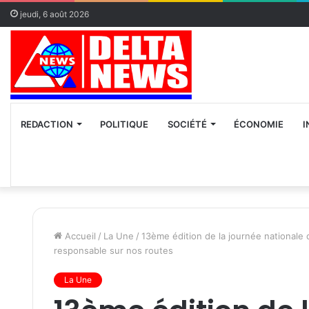
jeudi, 6 août 2026
REDACTION
POLITIQUE
SOCIÉTÉ
ÉCONOMIE
I
Accueil
/
La Une
/
13ème édition de la journée nationale 
responsable sur nos routes
La Une