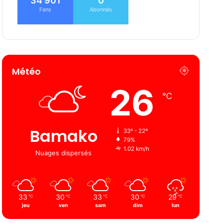
34 901
0
Fans
Abonnés
Météo
26
℃
Bamako
33º - 22º
79%
1.02 km/h
Nuages ​​dispersés
33
30
33
30
29
℃
℃
℃
℃
℃
jeu
ven
sam
dim
lun