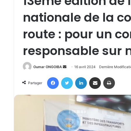
13ème édition de 
nationale de la co
route : pour un 
responsable sur 
Send
Oumar ONGOIBA
16 avril 2024
Dernière Modificati
an
Facebook
Twitter
Linkedin
Partager par email
Imprimer
email
Partager