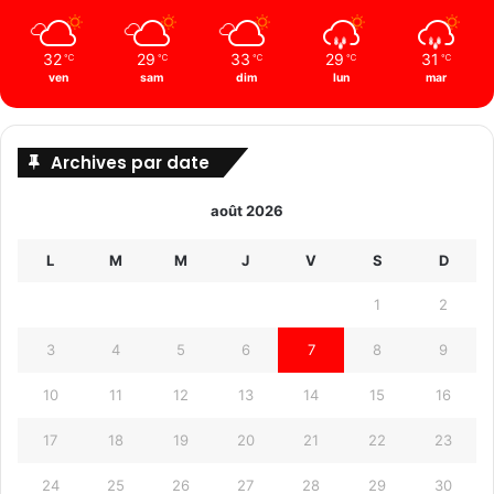
32
29
33
29
31
℃
℃
℃
℃
℃
ven
sam
dim
lun
mar
Archives par date
août 2026
L
M
M
J
V
S
D
1
2
3
4
5
6
7
8
9
10
11
12
13
14
15
16
17
18
19
20
21
22
23
24
25
26
27
28
29
30