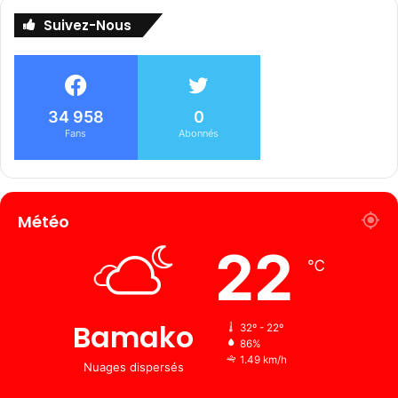
Suivez-Nous
34 958
0
Fans
Abonnés
Météo
22
℃
Bamako
32º - 22º
86%
1.49 km/h
Nuages ​​dispersés