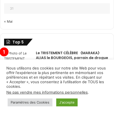
31
« Mai
Top 5
Le TRISTEMENT CÉLÈBRE 《MARAKA》
ALIAS le BOURGEOIS, parrain de drogue
au arrêt : Il propose 5 millions de francs
CFA au Compol Tomoda
Nous utilisons des cookies sur notre site Web pour vous
offrir l'expérience la plus pertinente en mémorisant vos
1 juin 2021
préférences et en répétant vos visites. En cliquant sur
« Accepter », vous consentez à l'utilisation de TOUS les
cookies.
Ne pas vendre mes informations personnelles
.
Paramètres des Cookies
J'accepte
Facebook
Twitter
WhatsApp
Telegram
Viber