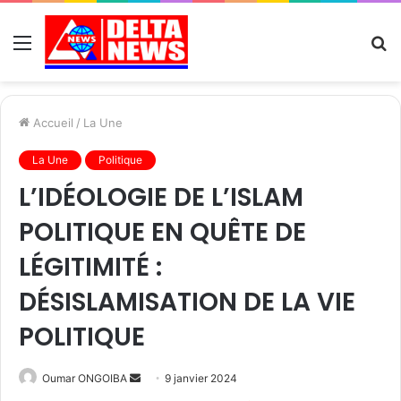
Menu
R
Accueil
/
La Une
La Une
Politique
L’IDÉOLOGIE DE L’ISLAM
POLITIQUE EN QUÊTE DE
LÉGITIMITÉ :
DÉSISLAMISATION DE LA VIE
POLITIQUE
Send
Oumar ONGOIBA
9 janvier 2024
an