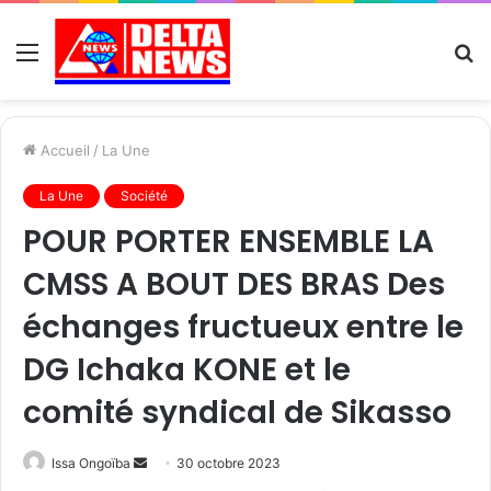
Menu
R
Accueil
/
La Une
La Une
Société
POUR PORTER ENSEMBLE LA
CMSS A BOUT DES BRAS Des
échanges fructueux entre le
DG Ichaka KONE et le
comité syndical de Sikasso
Send
Issa Ongoïba
30 octobre 2023
an