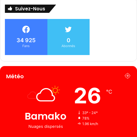
Suivez-Nous
34 925
0
Fans
Abonnés
Météo
26
℃
Bamako
33º - 24º
78%
1.96 km/h
Nuages ​​dispersés