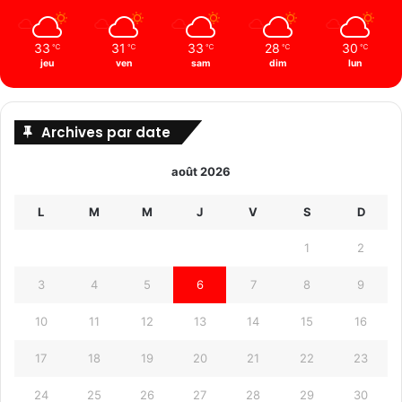
33
31
33
28
30
℃
℃
℃
℃
℃
jeu
ven
sam
dim
lun
Archives par date
août 2026
L
M
M
J
V
S
D
1
2
3
4
5
6
7
8
9
10
11
12
13
14
15
16
17
18
19
20
21
22
23
24
25
26
27
28
29
30