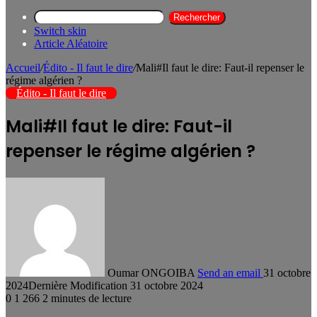
Rechercher
Switch skin
Article Aléatoire
Accueil
/
Édito - Il faut le dire
/
Mali#Il faut le dire: Faut-il repenser le
régime algérien ?
Édito - Il faut le dire
Mali#Il faut le dire: Faut-il
repenser le régime algérien ?
Oumar ONGOIBA
Send an email
31 octobre
2024
Dernière Modification 31 octobre 2024
0
1 266
2 minutes de lecture