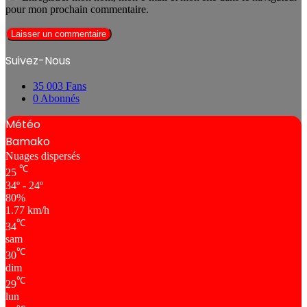
pour mon prochain commentaire.
Suivez-Nous
35 003
Fans
0
Abonnés
Météo
Bamako
Nuages ​​dispersés
℃
25
34º - 24º
80%
1.77 km/h
℃
34
sam
℃
30
dim
℃
29
lun