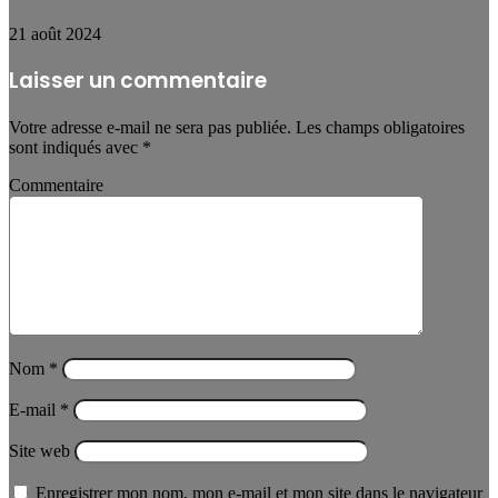
21 août 2024
Laisser un commentaire
Votre adresse e-mail ne sera pas publiée.
Les champs obligatoires
sont indiqués avec
*
Commentaire
Nom
*
E-mail
*
Site web
Enregistrer mon nom, mon e-mail et mon site dans le navigateur