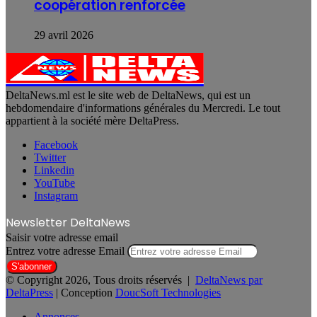
coopération renforcée
29 avril 2026
DeltaNews.ml est le site web de DeltaNews, qui est un
hebdomendaire d'informations générales du Mercredi. Le tout
appartient à la société mère DeltaPress.
Facebook
Twitter
Linkedin
YouTube
Instagram
Newsletter DeltaNews
Saisir votre adresse email
Entrez votre adresse Email
© Copyright 2026, Tous droits réservés |
DeltaNews par
DeltaPress
| Conception
DoucSoft Technologies
Annonces