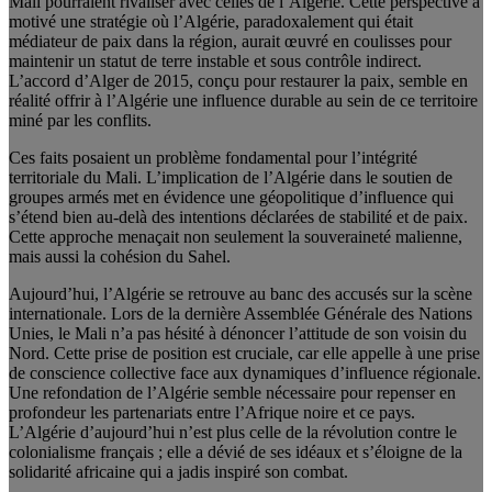
Mali pourraient rivaliser avec celles de l’Algérie. Cette perspective a
motivé une stratégie où l’Algérie, paradoxalement qui était
médiateur de paix dans la région, aurait œuvré en coulisses pour
maintenir un statut de terre instable et sous contrôle indirect.
L’accord d’Alger de 2015, conçu pour restaurer la paix, semble en
réalité offrir à l’Algérie une influence durable au sein de ce territoire
miné par les conflits.
Ces faits posaient un problème fondamental pour l’intégrité
territoriale du Mali. L’implication de l’Algérie dans le soutien de
groupes armés met en évidence une géopolitique d’influence qui
s’étend bien au-delà des intentions déclarées de stabilité et de paix.
Cette approche menaçait non seulement la souveraineté malienne,
mais aussi la cohésion du Sahel.
Aujourd’hui, l’Algérie se retrouve au banc des accusés sur la scène
internationale. Lors de la dernière Assemblée Générale des Nations
Unies, le Mali n’a pas hésité à dénoncer l’attitude de son voisin du
Nord. Cette prise de position est cruciale, car elle appelle à une prise
de conscience collective face aux dynamiques d’influence régionale.
Une refondation de l’Algérie semble nécessaire pour repenser en
profondeur les partenariats entre l’Afrique noire et ce pays.
L’Algérie d’aujourd’hui n’est plus celle de la révolution contre le
colonialisme français ; elle a dévié de ses idéaux et s’éloigne de la
solidarité africaine qui a jadis inspiré son combat.