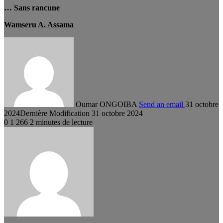
… Sans rancune
Wamseru A. Assama
Oumar ONGOIBA
Send an email
31 octobre
2024
Dernière Modification 31 octobre 2024
0
1 266
2 minutes de lecture