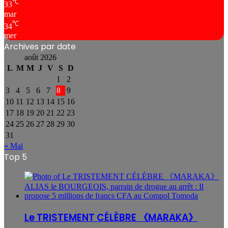
℃
33
mar
℃
34
mer
Archives par date
août 2026
L
M
M
J
V
S
D
1
2
3
4
5
6
7
8
9
10
11
12
13
14
15
16
17
18
19
20
21
22
23
24
25
26
27
28
29
30
31
« Mai
Top 5
Le TRISTEMENT CÉLÈBRE 《MARAKA》