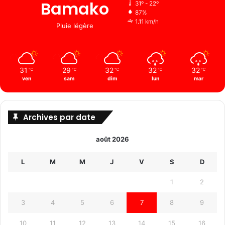
Bamako
31º - 22º
87%
1.11 km/h
Pluie légère
31
29
32
32
32
℃
℃
℃
℃
℃
ven
sam
dim
lun
mar
Archives par date
août 2026
L
M
M
J
V
S
D
1
2
3
4
5
6
7
8
9
10
11
12
13
14
15
16