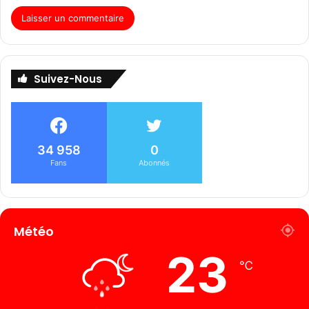
Suivez-Nous
34 958
0
Fans
Abonnés
Météo
23
℃