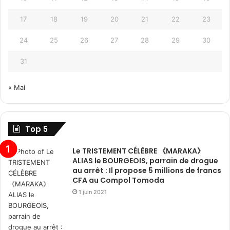
17
18
19
20
21
22
23
24
25
26
27
28
29
30
31
« Mai
Top 5
Le TRISTEMENT CÉLÈBRE 《MARAKA》
ALIAS le BOURGEOIS, parrain de drogue
au arrêt : Il propose 5 millions de francs
CFA au Compol Tomoda
1 juin 2021