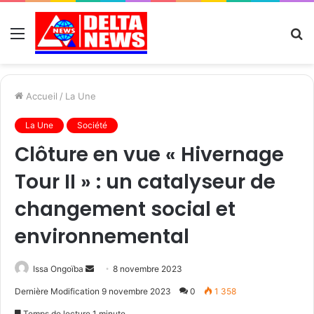
Menu
R
Accueil
/
La Une
La Une
Société
Clôture en vue « Hivernage
Tour II » : un catalyseur de
changement social et
environnemental
Send
Issa Ongoïba
8 novembre 2023
an
Dernière Modification 9 novembre 2023
0
1 358
email
Temps de lecture 1 minute