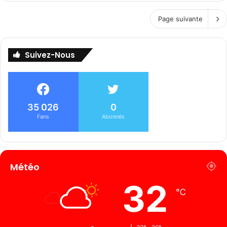
Page suivante
Suivez-Nous
35 026
0
Fans
Abonnés
Météo
32
℃