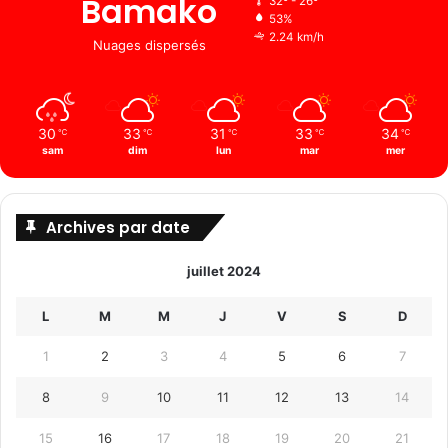
Bamako
32º - 26º
53%
2.24 km/h
Nuages ​​dispersés
30
33
31
33
34
℃
℃
℃
℃
℃
sam
dim
lun
mar
mer
Archives par date
juillet 2024
L
M
M
J
V
S
D
1
2
3
4
5
6
7
8
9
10
11
12
13
14
15
16
17
18
19
20
21