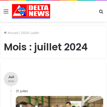
Menu
R
Accueil
/
2024
/
juillet
Mois :
juillet 2024
Juil
- 2024 -
31 juillet