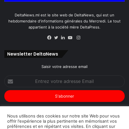
DeltaNews.ml est le site web de DeltaNews, qui est un
hebdomendaire d'informations générales du Mercredi. Le tout
appartient à la société mère DeltaPress.
Instagram
Facebook
Twitter
Linkedin
YouTube
Newsletter DeltaNews
Saisir votre adresse email
Entrez
votre
adresse
Email
Nous utilisons des cookies sur notre site Web pour vous
offrir l'expérience la plus pertinente en mémorisant vos
© Copyright 2026, Tous droits réservés |
DeltaNews par
préférences et en répétant vos visites. En cliquant sur