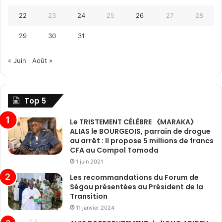
22
23
24
25
26
27
28
29
30
31
« Juin
Août »
Top 5
Le TRISTEMENT CÉLÈBRE 《MARAKA》
ALIAS le BOURGEOIS, parrain de drogue
au arrêt : Il propose 5 millions de francs
CFA au Compol Tomoda
1 juin 2021
Les recommandations du Forum de
Ségou présentées au Président de la
Transition
11 janvier 2024