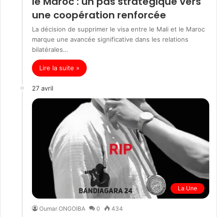
le Maroc : un pas stratégique vers
une coopération renforcée
La décision de supprimer le visa entre le Mali et le Maroc
marque une avancée significative dans les relations
bilatérales…
Lire la suite »
27 avril
La Une
Oumar ONGOIBA
0
434