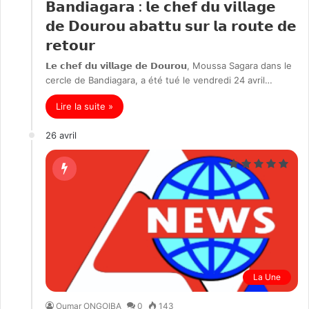
𝗕𝗮𝗻𝗱𝗶𝗮𝗴𝗮𝗿𝗮 : 𝗹𝗲 𝗰𝗵𝗲𝗳 𝗱𝘂 𝘃𝗶𝗹𝗹𝗮𝗴𝗲
𝗱𝗲 𝗗𝗼𝘂𝗿𝗼𝘂 𝗮𝗯𝗮𝘁𝘁𝘂 𝘀𝘂𝗿 𝗹𝗮 𝗿𝗼𝘂𝘁𝗲 𝗱𝗲
𝗿𝗲𝘁𝗼𝘂𝗿
𝗟𝗲 𝗰𝗵𝗲𝗳 𝗱𝘂 𝘃𝗶𝗹𝗹𝗮𝗴𝗲 𝗱𝗲 𝗗𝗼𝘂𝗿𝗼𝘂, Moussa Sagara dans le
cercle de Bandiagara, a été tué le vendredi 24 avril…
Lire la suite »
26 avril
La Une
Oumar ONGOIBA
0
143