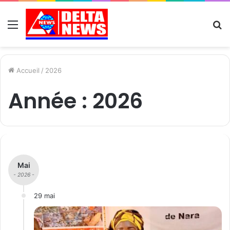
Menu
R
Accueil
/
2026
Année :
2026
Mai
- 2026 -
29 mai