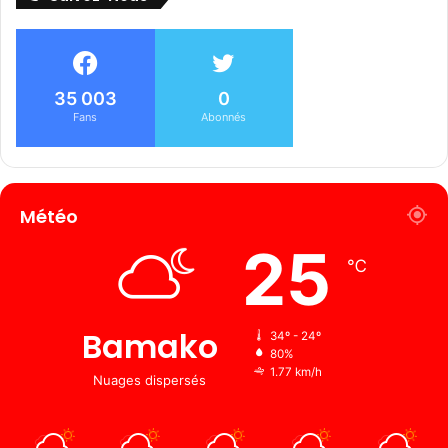
35 003
0
Fans
Abonnés
Météo
25
℃
Bamako
34º - 24º
80%
1.77 km/h
Nuages ​​dispersés