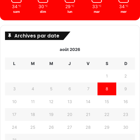
34
30
29
33
34
℃
℃
℃
℃
℃
sam
dim
lun
mar
mer
Archives par date
août 2026
L
M
M
J
V
S
D
1
2
3
4
5
6
7
8
9
10
11
12
13
14
15
16
17
18
19
20
21
22
23
24
25
26
27
28
29
30
31