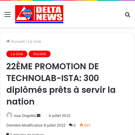
Menu
R
Accueil
/
La Une
La Une
Société
22ÈME PROMOTION DE
TECHNOLAB-ISTA: 300
diplômés prêts à servir la
nation
Send
Issa Ongoïba
4 juillet 2022
an
Dernière Modification 6 juillet 2022
0
963
email
2 minutes de lecture