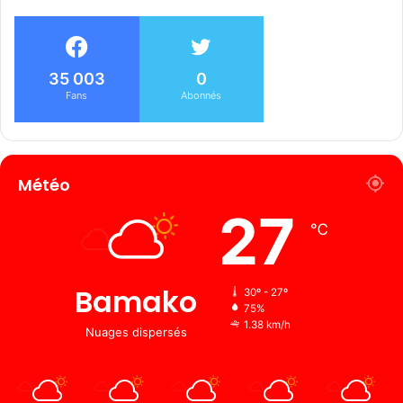
35 003
0
Fans
Abonnés
Météo
27
℃
Bamako
30º - 27º
75%
1.38 km/h
Nuages ​​dispersés