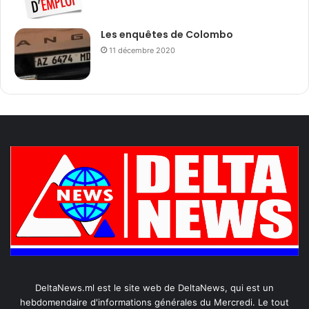
Les enquêtes de Colombo
11 décembre 2020
DeltaNews.ml est le site web de DeltaNews, qui est un
hebdomendaire d'informations générales du Mercredi. Le tout