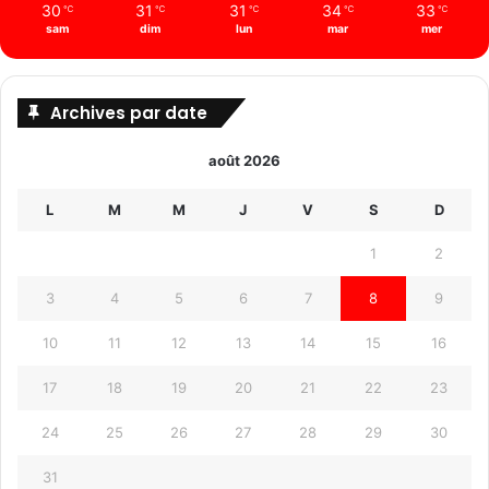
30
31
31
34
33
℃
℃
℃
℃
℃
sam
dim
lun
mar
mer
Archives par date
août 2026
L
M
M
J
V
S
D
1
2
3
4
5
6
7
8
9
10
11
12
13
14
15
16
17
18
19
20
21
22
23
24
25
26
27
28
29
30
31