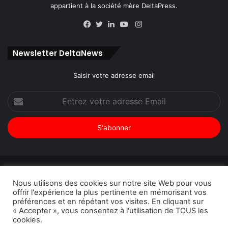
appartient à la société mère DeltaPress.
Instagram
Facebook
Twitter
Linkedin
YouTube
Newsletter DeltaNews
Saisir votre adresse email
Entrez
votre
adresse
Email
© Copyright 2026, Tous droits réservés |
DeltaNews par
Nous utilisons des cookies sur notre site Web pour vous
DeltaPress
| Conception
DoucSoft Technologies
offrir l'expérience la plus pertinente en mémorisant vos
préférences et en répétant vos visites. En cliquant sur
Annonces
Contact
Politique de confidentialité
« Accepter », vous consentez à l'utilisation de TOUS les
cookies.