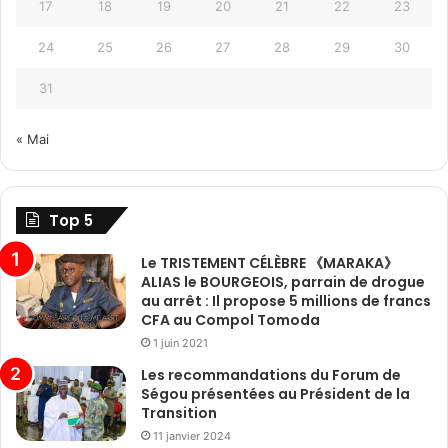
17
18
19
20
21
22
23
24
25
26
27
28
29
30
31
« Mai
Top 5
Le TRISTEMENT CÉLÈBRE 《MARAKA》
ALIAS le BOURGEOIS, parrain de drogue
au arrêt : Il propose 5 millions de francs
CFA au Compol Tomoda
1 juin 2021
Les recommandations du Forum de
Ségou présentées au Président de la
Transition
11 janvier 2024