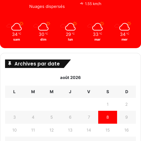
1.55 km/h
Nuages ​​dispersés
34
30
29
33
34
℃
℃
℃
℃
℃
sam
dim
lun
mar
mer
Archives par date
août 2026
L
M
M
J
V
S
D
1
2
3
4
5
6
7
8
9
10
11
12
13
14
15
16