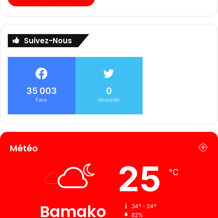
Suivez-Nous
35 003
0
Fans
Abonnés
Météo
25
℃
Bamako
34º - 24º
82%