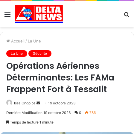
Menu
R
Accueil
/
La Une
La Une
Sécurité
Opérations Aériennes
Déterminantes: Les FAMa
Frappent Fort à Tessalit
Send
Issa Ongoïba
19 octobre 2023
an
Dernière Modification 19 octobre 2023
0
786
email
Temps de lecture 1 minute