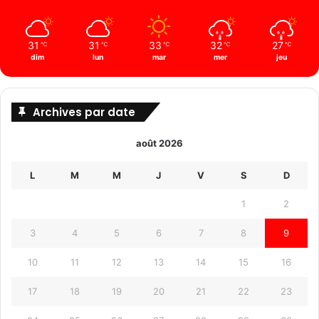
31
31
33
32
27
℃
℃
℃
℃
℃
dim
lun
mar
mer
jeu
Archives par date
août 2026
L
M
M
J
V
S
D
1
2
3
4
5
6
7
8
9
10
11
12
13
14
15
16
17
18
19
20
21
22
23