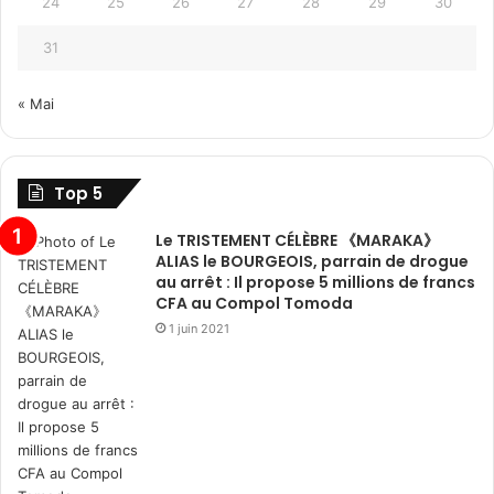
24
25
26
27
28
29
30
31
« Mai
Top 5
Le TRISTEMENT CÉLÈBRE 《MARAKA》
ALIAS le BOURGEOIS, parrain de drogue
au arrêt : Il propose 5 millions de francs
CFA au Compol Tomoda
1 juin 2021