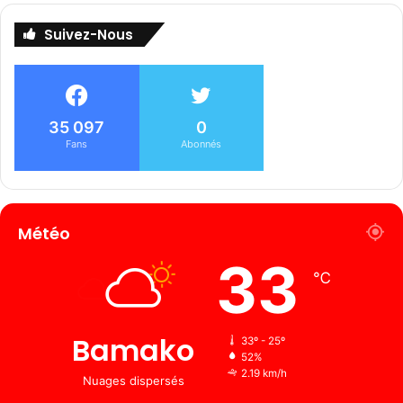
Suivez-Nous
35 097
0
Fans
Abonnés
Météo
33
℃
Bamako
33º - 25º
52%
2.19 km/h
Nuages ​​dispersés