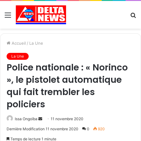
Menu
R
Accueil
/
La Une
La Une
Police nationale : « Norinco
», le pistolet automatique
qui fait trembler les
policiers
Send
Issa Ongoïba
11 novembre 2020
an
Dernière Modification 11 novembre 2020
0
920
email
Temps de lecture 1 minute