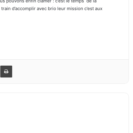
s pouvons enfin clamer : c’est le temps de la
train d’accomplir avec brio leur mission c’est aux
er
ager par email
Imprimer