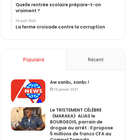
Quelle rentrée scolaire prépare-t-on
vraiment ?
29 août 2024
La ferme croisade contre la corruption
Populaire
Récent
Aw sanbɛ, sanbɛ !
13 janvier 2021
Le TRISTEMENT CÉLÈBRE
《MARAKA》ALIAS le
BOURGEOIS, parrain de
drogue au arrêt : Il propose
5 millions de francs CFA au
Compol Tomoda