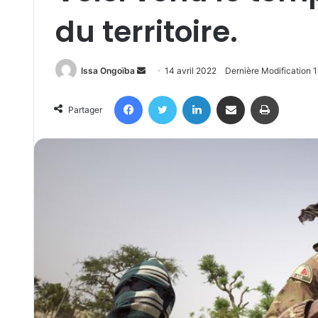
du territoire.
Send
Issa Ongoïba
14 avril 2022
Dernière Modification 1
an
Facebook
Twitter
Linkedin
Partager par email
Imprimer
email
Partager