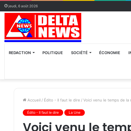
jeudi, 6 août 2026
REDACTION
POLITIQUE
SOCIÉTÉ
ÉCONOMIE
I
Accueil
/
Édito - Il faut le dire
/
Voici venu le temps de la 
Édito - Il faut le dire
La Une
Voici venu le tem