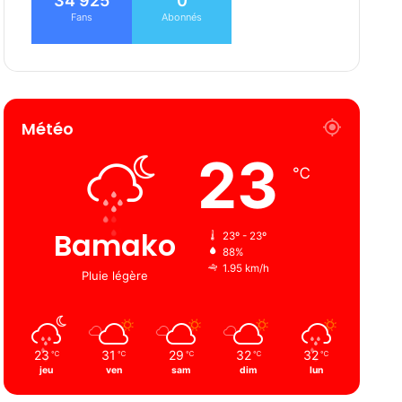
34 925
0
Fans
Abonnés
Météo
23
℃
Bamako
23º - 23º
88%
1.95 km/h
Pluie légère
23
31
29
32
32
℃
℃
℃
℃
℃
jeu
ven
sam
dim
lun