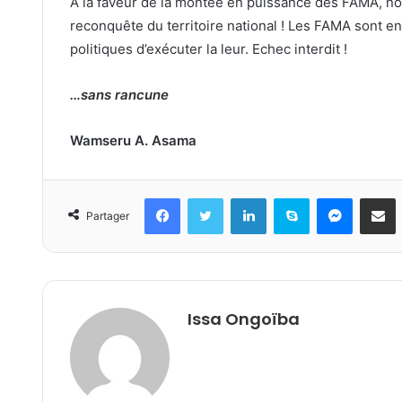
A la faveur de la montée en puissance des FAMA, nou
reconquête du territoire national ! Les FAMA sont en 
politiques d’exécuter la leur. Echec interdit !
…sans rancune
Wamseru A. Asama
Facebook
Twitter
Linkedin
Skype
Messeng
Part
Partager
Issa Ongoïba