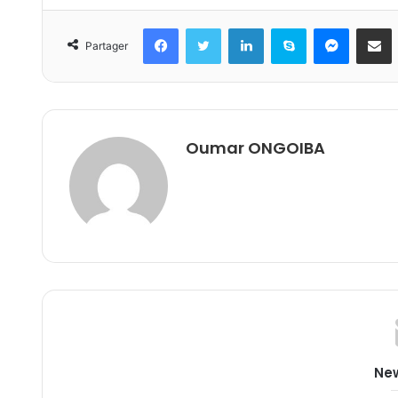
Facebook
Twitter
Linkedin
Skype
Messeng
Part
Partager
Oumar ONGOIBA
New