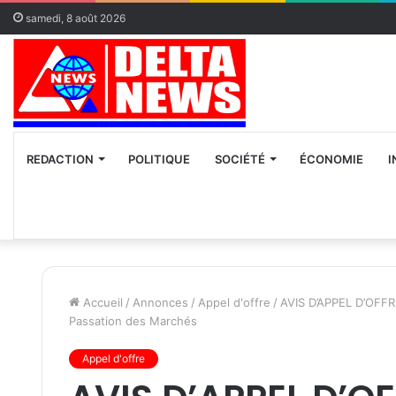
samedi, 8 août 2026
REDACTION
POLITIQUE
SOCIÉTÉ
ÉCONOMIE
I
Accueil
/
Annonces
/
Appel d'offre
/
AVIS D’APPEL D’OFFRES
Passation des Marchés
Appel d'offre