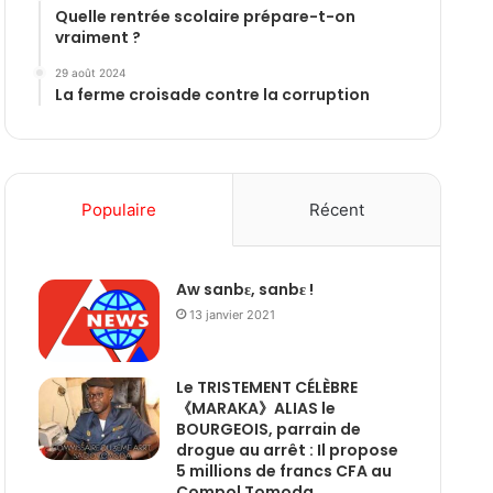
Quelle rentrée scolaire prépare-t-on
vraiment ?
29 août 2024
La ferme croisade contre la corruption
Populaire
Récent
Aw sanbɛ, sanbɛ !
13 janvier 2021
Le TRISTEMENT CÉLÈBRE
《MARAKA》ALIAS le
BOURGEOIS, parrain de
drogue au arrêt : Il propose
5 millions de francs CFA au
Compol Tomoda