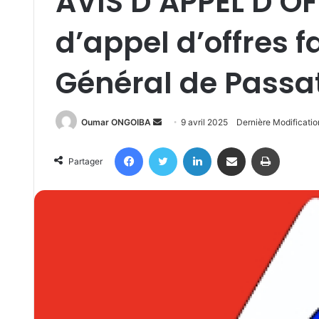
AVIS D’APPEL D’OF
d’appel d’offres fa
Général de Passa
Send
Oumar ONGOIBA
9 avril 2025
Dernière Modificatio
an
Facebook
Twitter
Linkedin
Partager par email
Imprimer
email
Partager