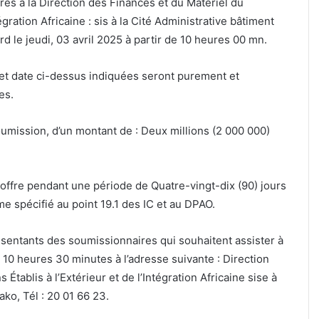
ès à la Direction des Finances et du Matériel du
égration Africaine : sis à la Cité Administrative bâtiment
rd le jeudi, 03 avril 2025 à partir de 10 heures 00 mn.
et date ci-dessus indiquées seront purement et
es.
mission, d’un montant de : Deux millions (2 000 000)
ffre pendant une période de Quatre-vingt-dix (90) jours
e spécifié au point 19.1 des IC et au DPAO.
entants des soumissionnaires qui souhaitent assister à
de 10 heures 30 minutes à l’adresse suivante : Direction
s Établis à l’Extérieur et de l’Intégration Africaine sise à
ko, Tél : 20 01 66 23.