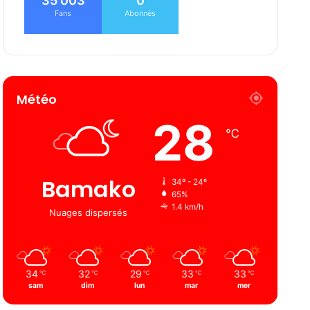
35 003
0
Fans
Abonnés
Météo
28
℃
Bamako
34º - 24º
65%
1.4 km/h
Nuages ​​dispersés
34
32
29
33
33
℃
℃
℃
℃
℃
sam
dim
lun
mar
mer