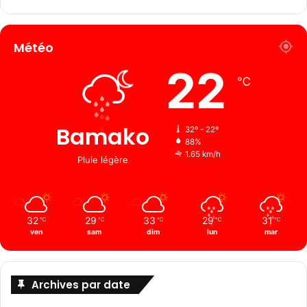
Météo
22
℃
Bamako
32º - 22º
88%
1.65 km/h
Pluie légère
32
29
33
29
31
℃
℃
℃
℃
℃
ven
sam
dim
lun
mar
Archives par date