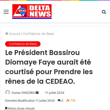
Menu
R
Accueil
/
Confidence de Bado
Confidence de Bado
Le Président Bassirou
Diomaye Faye aurait été
courtisé pour Prendre les
rênes de la CEDEAO.
Send
Oumar ONGOIBA
11 juillet 2024
an
Dernière Modification 11 juillet 2024
0
778
email
Moins d’une minute