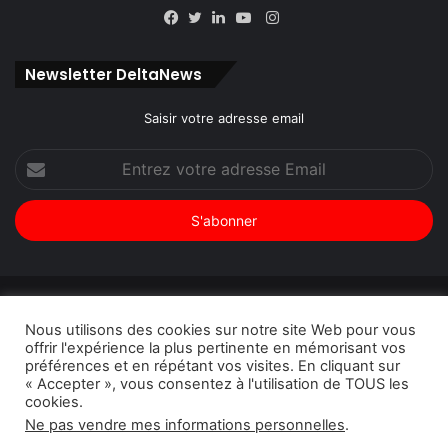
Instagram
Facebook
Twitter
Linkedin
YouTube
Newsletter DeltaNews
Saisir votre adresse email
Entrez
votre
adresse
Email
© Copyright 2026, Tous droits réservés |
DeltaNews par
Nous utilisons des cookies sur notre site Web pour vous
DeltaPress
| Conception
DoucSoft Technologies
offrir l'expérience la plus pertinente en mémorisant vos
préférences et en répétant vos visites. En cliquant sur
Annonces
Contact
Politique de confidentialité
« Accepter », vous consentez à l'utilisation de TOUS les
cookies.
Facebook
Twitter
Linkedin
YouTube
Instagram
Ne pas vendre mes informations personnelles
.