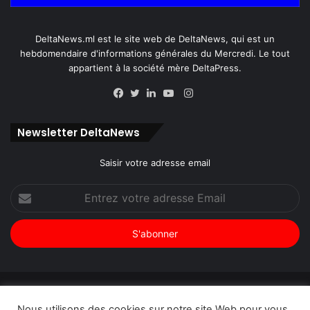
DeltaNews.ml est le site web de DeltaNews, qui est un
hebdomendaire d'informations générales du Mercredi. Le tout
appartient à la société mère DeltaPress.
Instagram
Facebook
Twitter
Linkedin
YouTube
Newsletter DeltaNews
Saisir votre adresse email
Entrez
votre
adresse
Email
© Copyright 2026, Tous droits réservés |
DeltaNews par
Nous utilisons des cookies sur notre site Web pour vous