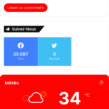
Suivez-Nous
35 097
0
Fans
Abonnés
Météo
34
℃