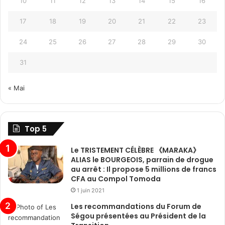
10
11
12
13
14
15
16
17
18
19
20
21
22
23
24
25
26
27
28
29
30
31
« Mai
Top 5
Le TRISTEMENT CÉLÈBRE 《MARAKA》
ALIAS le BOURGEOIS, parrain de drogue
au arrêt : Il propose 5 millions de francs
CFA au Compol Tomoda
1 juin 2021
Les recommandations du Forum de
Ségou présentées au Président de la