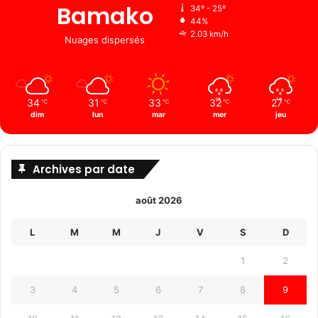
Bamako
34º - 25º
44%
2.03 km/h
Nuages ​​dispersés
34
31
33
32
27
℃
℃
℃
℃
℃
dim
lun
mar
mer
jeu
Archives par date
août 2026
L
M
M
J
V
S
D
1
2
3
4
5
6
7
8
9