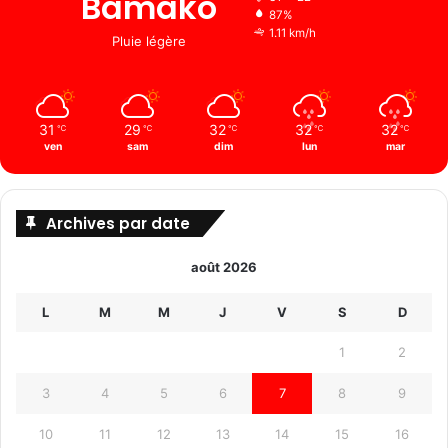
Bamako
87%
1.11 km/h
Pluie légère
31
29
32
32
32
℃
℃
℃
℃
℃
ven
sam
dim
lun
mar
Archives par date
août 2026
L
M
M
J
V
S
D
1
2
3
4
5
6
7
8
9
10
11
12
13
14
15
16