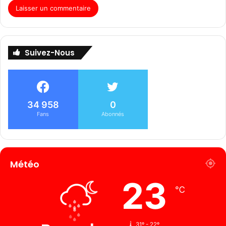
Suivez-Nous
34 958
0
Fans
Abonnés
Météo
23
℃
31º - 22º