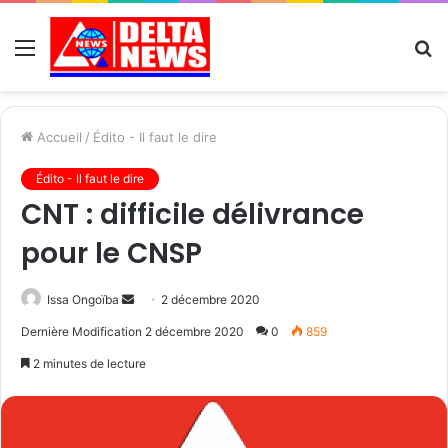
Menu
R
Accueil
/
Édito - Il faut le dire
Édito - Il faut le dire
CNT : difficile délivrance
pour le CNSP
Send
Issa Ongoïba
2 décembre 2020
an
Dernière Modification 2 décembre 2020
0
859
email
2 minutes de lecture