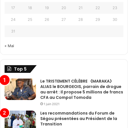
17
18
19
20
21
22
23
24
25
26
27
28
29
30
31
« Mai
Top 5
Le TRISTEMENT CÉLÈBRE 《MARAKA》
ALIAS le BOURGEOIS, parrain de drogue
au arrêt : Il propose 5 millions de francs
CFA au Compol Tomoda
1 juin 2021
Les recommandations du Forum de
Ségou présentées au Président de la
Transition