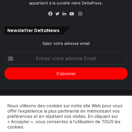
appartient à la société mère DeltaPress.
Instagram
Facebook
Twitter
Linkedin
YouTube
Newsletter DeltaNews
Saisir votre adresse email
Entrez
votre
adresse
Email
© Copyright 2026, Tous droits réservés |
DeltaNews par
Nous utilisons des cookies sur notre site Web pour vous
DeltaPress
| Conception
DoucSoft Technologies
offrir l'expérience la plus pertinente en mémorisant vos
préférences et en répétant vos visites. En cliquant sur
Annonces
Contact
Politique de confidentialité
« Accepter », vous consentez à l'utilisation de TOUS les
cookies.