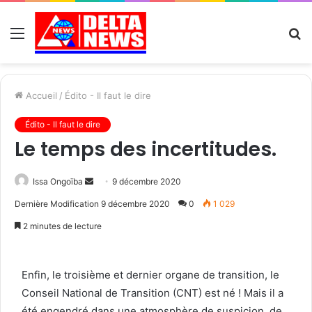
Menu
R
Accueil
/
Édito - Il faut le dire
Édito - Il faut le dire
Le temps des incertitudes.
Send
Issa Ongoïba
9 décembre 2020
an
Dernière Modification 9 décembre 2020
0
1 029
email
2 minutes de lecture
Enfin, le troisième et dernier organe de transition, le
Conseil National de Transition (CNT) est né ! Mais il a
été engendré dans une atmosphère de suspicion, de