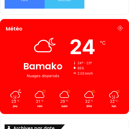
Fans
Abonnés
Météo
24
℃
Bamako
24º - 23º
85%
2.03 km/h
Nuages ​​dispersés
23
31
29
32
32
℃
℃
℃
℃
℃
jeu
ven
sam
dim
lun
Archives par date