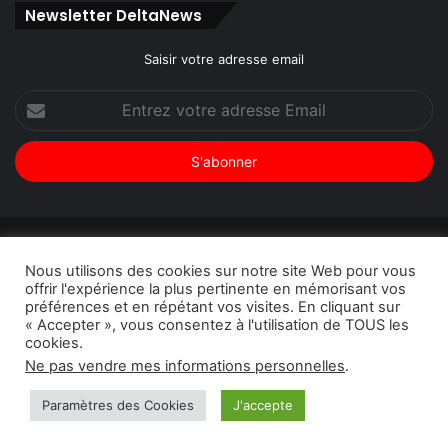
Newsletter DeltaNews
Saisir votre adresse email
Entrez
votre
adresse
Email
© Copyright 2026, Tous droits réservés |
DeltaNews par
Nous utilisons des cookies sur notre site Web pour vous
DeltaPress
| Conception
DoucSoft Technologies
offrir l'expérience la plus pertinente en mémorisant vos
préférences et en répétant vos visites. En cliquant sur
Annonces
Contact
Politique de confidentialité
« Accepter », vous consentez à l'utilisation de TOUS les
cookies.
Facebook
Twitter
Linkedin
YouTube
Instagram
Ne pas vendre mes informations personnelles
.
Paramètres des Cookies
J'accepte