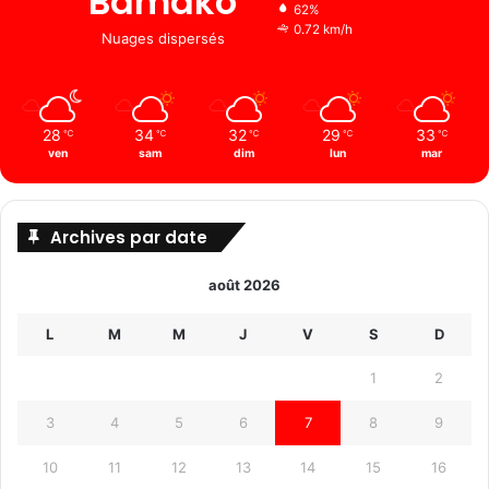
Bamako
62%
0.72 km/h
Nuages ​​dispersés
28
34
32
29
33
℃
℃
℃
℃
℃
ven
sam
dim
lun
mar
Archives par date
août 2026
L
M
M
J
V
S
D
1
2
3
4
5
6
7
8
9
10
11
12
13
14
15
16