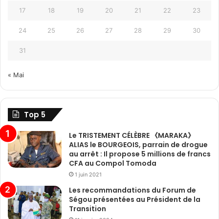
17
18
19
20
21
22
23
24
25
26
27
28
29
30
31
« Mai
Top 5
Le TRISTEMENT CÉLÈBRE 《MARAKA》
ALIAS le BOURGEOIS, parrain de drogue
au arrêt : Il propose 5 millions de francs
CFA au Compol Tomoda
1 juin 2021
Les recommandations du Forum de
Ségou présentées au Président de la
Transition