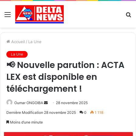
Menu
R
Accueil
/
La Une
La Une
📢 Nouvelle parution : ACTA
LEX est disponible en
téléchargement !
Send
Oumar ONGOIBA
28 novembre 2025
an
Dernière Modification 28 novembre 2025
0
1 118
email
Moins d’une minute