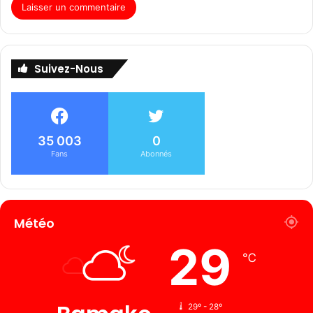
Suivez-Nous
35 003
0
Fans
Abonnés
Météo
29
℃
29º - 28º