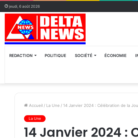
jeudi, 6 août 2026
REDACTION
POLITIQUE
SOCIÉTÉ
ÉCONOMIE
I
Accueil
/
La Une
/
14 Janvier 2024 : Célébration de la Jo
La Une
14 Janvier 2024 : 