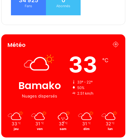
34 925
0
Fans
Abonnés
Météo
33
℃
Bamako
33º - 22º
50%
2.51 km/h
Nuages ​​dispersés
33
31
32
31
32
℃
℃
℃
℃
℃
jeu
ven
sam
dim
lun