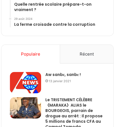
Quelle rentrée scolaire prépare-t-on
vraiment ?
29 août 2024
La ferme croisade contre la corruption
Populaire
Récent
Aw sanbɛ, sanbɛ !
13 janvier 2021
Le TRISTEMENT CÉLÈBRE
《MARAKA》ALIAS le
BOURGEOIS, parrain de
drogue au arrêt : Il propose
5 millions de francs CFA au
Compol Tomoda