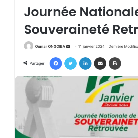
Journée Nationale
Souveraineté Ret
Send
Oumar ONGOIBA
11 janvier 2024
Dernière Modific
an
Facebook
Twitter
Linkedin
Partager par email
Imprimer
email
Partager