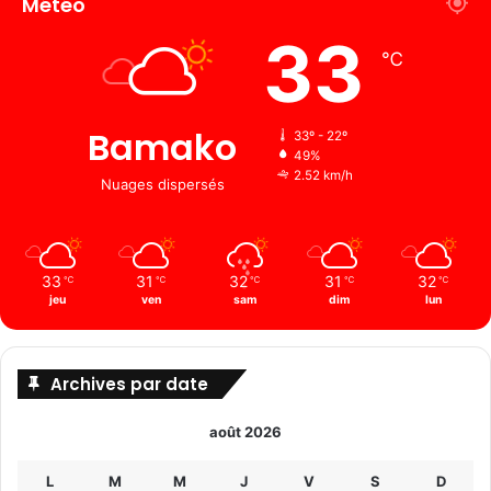
Météo
33
℃
Bamako
33º - 22º
49%
2.52 km/h
Nuages ​​dispersés
33
31
32
31
32
℃
℃
℃
℃
℃
jeu
ven
sam
dim
lun
Archives par date
août 2026
L
M
M
J
V
S
D