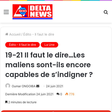
Menu
R
Accueil
/
Édito - Il faut le dire
Édito - Il faut le dire
La Une
19-21 Il faut le dire…Les
maliens sont-ils encore
capables de s’indigner ?
Send
Oumar ONGOIBA
24 juin 2021
an
Dernière Modification 24 juin 2021
0
776
email
2 minutes de lecture