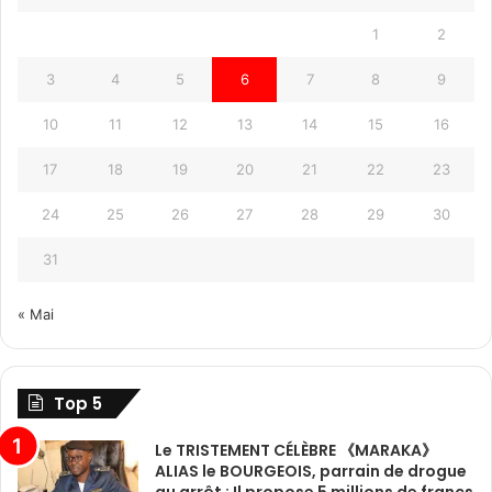
1
2
3
4
5
6
7
8
9
10
11
12
13
14
15
16
17
18
19
20
21
22
23
24
25
26
27
28
29
30
31
« Mai
Top 5
Le TRISTEMENT CÉLÈBRE 《MARAKA》
ALIAS le BOURGEOIS, parrain de drogue