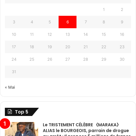
1
2
3
4
5
6
7
8
9
10
11
12
13
14
15
16
17
18
19
20
21
22
23
24
25
26
27
28
29
30
31
« Mai
Top 5
Le TRISTEMENT CÉLÈBRE 《MARAKA》
ALIAS le BOURGEOIS, parrain de drogue