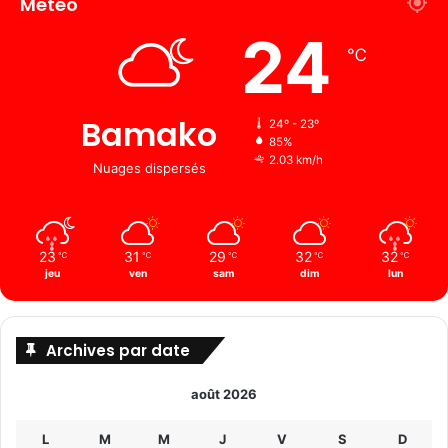
Météo
24
℃
Bamako
24º - 23º
85%
2.03 km/h
Nuages ​​dispersés
23
31
29
32
32
℃
℃
℃
℃
℃
jeu
ven
sam
dim
lun
Archives par date
août 2026
L
M
M
J
V
S
D