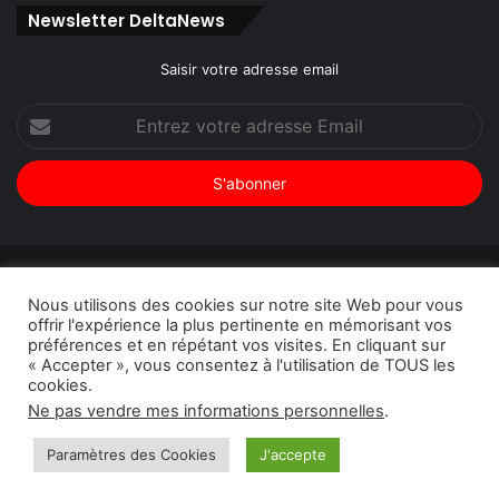
Newsletter DeltaNews
Saisir votre adresse email
Entrez
votre
adresse
Email
© Copyright 2026, Tous droits réservés |
DeltaNews par
Nous utilisons des cookies sur notre site Web pour vous
DeltaPress
| Conception
DoucSoft Technologies
offrir l'expérience la plus pertinente en mémorisant vos
préférences et en répétant vos visites. En cliquant sur
Annonces
Contact
Politique de confidentialité
« Accepter », vous consentez à l'utilisation de TOUS les
cookies.
Facebook
Twitter
Linkedin
YouTube
Instagram
Ne pas vendre mes informations personnelles
.
Paramètres des Cookies
J'accepte