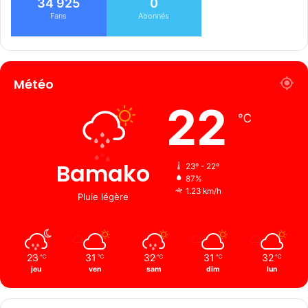
34 925
0
Fans
Abonnés
Météo
22
℃
Bamako
23º - 22º
87%
1.23 km/h
Pluie légère
23
31
32
31
32
℃
℃
℃
℃
℃
jeu
ven
sam
dim
lun