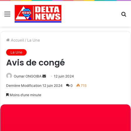
Menu
R
Accueil
/
La Une
La Une
Avis de congé
Send
Oumar ONGOIBA
12 juin 2024
an
Dernière Modification 12 juin 2024
0
715
email
Moins d’une minute