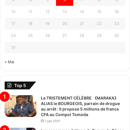
10
11
12
13
14
15
16
17
18
19
20
21
22
23
24
25
26
27
28
29
30
31
« Mai
Top 5
Le TRISTEMENT CÉLÈBRE 《MARAKA》
ALIAS le BOURGEOIS, parrain de drogue
au arrêt : Il propose 5 millions de francs
CFA au Compol Tomoda
1 juin 2021