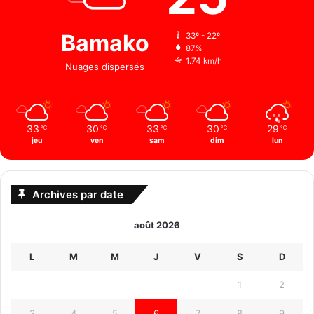
Bamako
33º - 22º
87%
1.74 km/h
Nuages ​​dispersés
33
30
33
30
29
℃
℃
℃
℃
℃
jeu
ven
sam
dim
lun
Archives par date
août 2026
L
M
M
J
V
S
D
1
2
3
4
5
6
7
8
9