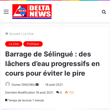
Menu
R
Accueil
/
La Une
La Une
Politique
Barrage de Sélingué : des
lâchers d’eau progressifs en
cours pour éviter le pire
Send
Oumar ONGOIBA
18 août 2021
an
Dernière Modification 18 août 2021
0
720
email
Temps de lecture 1 minute