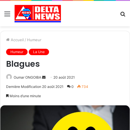
Menu
R
Accueil
/
Humeur
Humeur
La Une
Blagues
Send
Oumar ONGOIBA
20 août 2021
an
Dernière Modification 20 août 2021
0
734
email
Moins d’une minute