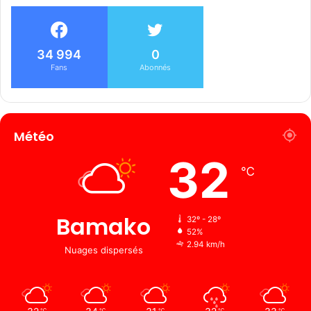
34 994
0
Fans
Abonnés
Météo
32
℃
Bamako
32º - 28º
52%
2.94 km/h
Nuages ​​dispersés
℃
℃
℃
℃
℃