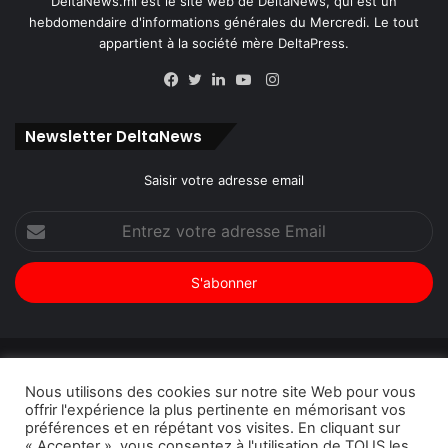
DeltaNews.ml est le site web de DeltaNews, qui est un
hebdomendaire d'informations générales du Mercredi. Le tout
appartient à la société mère DeltaPress.
Instagram
Facebook
Twitter
Linkedin
YouTube
Newsletter DeltaNews
Saisir votre adresse email
Entrez
votre
adresse
Email
© Copyright 2026, Tous droits réservés |
DeltaNews par
Nous utilisons des cookies sur notre site Web pour vous
DeltaPress
| Conception
DoucSoft Technologies
offrir l'expérience la plus pertinente en mémorisant vos
préférences et en répétant vos visites. En cliquant sur
Annonces
Contact
Politique de confidentialité
« Accepter », vous consentez à l'utilisation de TOUS les