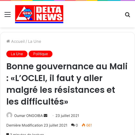
Menu
R
Accueil
/
La Une
La Une
Politique
Bonne gouvernance au Mali
: «L’OCLEI, il faut y aller
malgré les résistances et
les difficultés»
Send
Oumar ONGOIBA
23 juillet 2021
an
Dernière Modification 23 juillet 2021
0
661
email
2 minutes de lecture