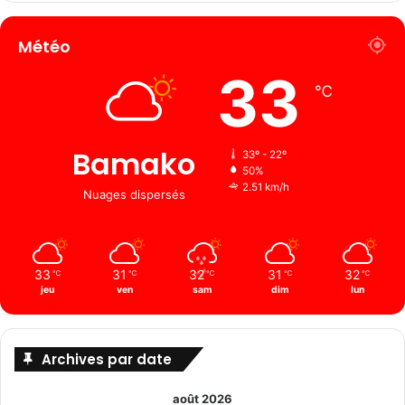
Météo
33
℃
Bamako
33º - 22º
50%
2.51 km/h
Nuages ​​dispersés
33
31
32
31
32
℃
℃
℃
℃
℃
jeu
ven
sam
dim
lun
Archives par date
août 2026