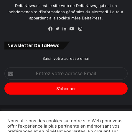
DeltaNews.ml est le site web de DeltaNews, qui est un
hebdomendaire d'informations générales du Mercredi. Le tout
appartient à la société mère DeltaPress.
Instagram
Facebook
Twitter
Linkedin
YouTube
Newsletter DeltaNews
Saisir votre adresse email
Entrez
votre
adresse
Email
© Copyright 2026, Tous droits réservés |
DeltaNews par
Nous utilisons des cookies sur notre site Web pour vous
DeltaPress
| Conception
DoucSoft Technologies
offrir l'expérience la plus pertinente en mémorisant vos
préférences et en répétant vos visites. En cliquant sur