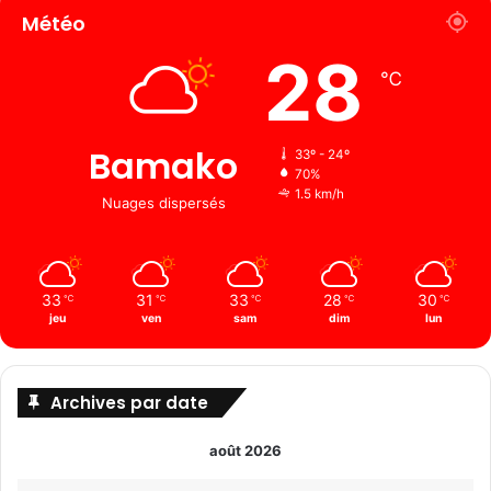
Météo
28
℃
Bamako
33º - 24º
70%
1.5 km/h
Nuages ​​dispersés
33
31
33
28
30
℃
℃
℃
℃
℃
jeu
ven
sam
dim
lun
Archives par date
août 2026