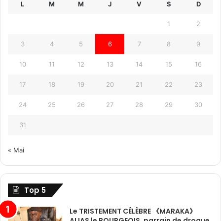
L
M
M
J
V
S
D
1
2
3
4
5
6
7
8
9
10
11
12
13
14
15
16
17
18
19
20
21
22
23
24
25
26
27
28
29
30
31
« Mai
Top 5
Le TRISTEMENT CÉLÈBRE 《MARAKA》
ALIAS le BOURGEOIS, parrain de drogue