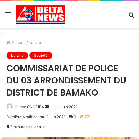
Menu
R
Accueil
/
La Une
La Une
Société
COMMISSARIAT DE POLICE
DU 03 ARRONDISSEMENT DU
DISTRICT DE BAMAKO
Send
Oumar ONGOIBA
11 juin 2021
an
Dernière Modification 11 juin 2021
0
721
email
3 minutes de lecture