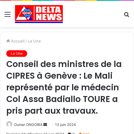
Menu
R
Accueil
/
La Une
La Une
Conseil des ministres de la
CIPRES à Genève : Le Mali
représenté par le médecin
Col Assa Badiallo TOURE a
pris part aux travaux.
Send
Oumar ONGOIBA
13 juin 2024
an