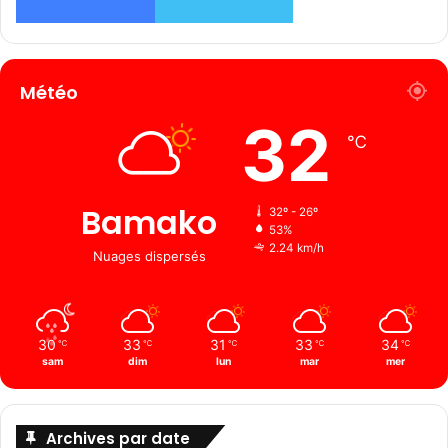
Météo
32
℃
Bamako
32º - 26º
53%
2.24 km/h
Nuages ​​dispersés
30
33
31
33
34
℃
℃
℃
℃
℃
sam
dim
lun
mar
mer
Archives par date