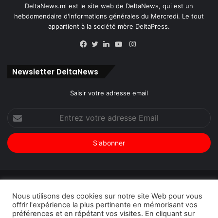
DeltaNews.ml est le site web de DeltaNews, qui est un
hebdomendaire d'informations générales du Mercredi. Le tout
appartient à la société mère DeltaPress.
Instagram
Facebook
Twitter
Linkedin
YouTube
Newsletter DeltaNews
Saisir votre adresse email
Entrez
votre
adresse
Email
© Copyright 2026, Tous droits réservés |
DeltaNews par
Nous utilisons des cookies sur notre site Web pour vous
DeltaPress
| Conception
DoucSoft Technologies
offrir l'expérience la plus pertinente en mémorisant vos
préférences et en répétant vos visites. En cliquant sur