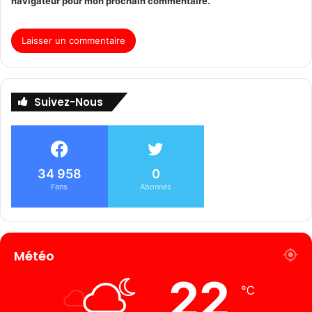
navigateur pour mon prochain commentaire.
Suivez-Nous
34 958
0
Fans
Abonnés
Météo
22
℃