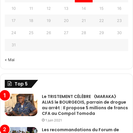
10
11
12
13
14
15
16
17
18
19
20
21
22
23
24
25
26
27
28
29
30
31
« Mai
Top 5
Le TRISTEMENT CÉLÈBRE 《MARAKA》
ALIAS le BOURGEOIS, parrain de drogue
au arrêt : Il propose 5 millions de francs
CFA au Compol Tomoda
1 juin 2021
Les recommandations du Forum de