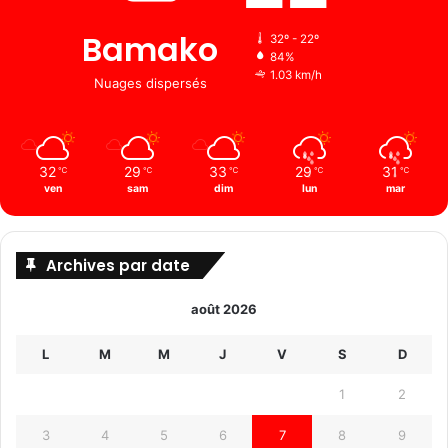
Bamako
32º - 22º
84%
1.03 km/h
Nuages ​​dispersés
32
29
33
29
31
℃
℃
℃
℃
℃
ven
sam
dim
lun
mar
Archives par date
août 2026
L
M
M
J
V
S
D
1
2
3
4
5
6
7
8
9