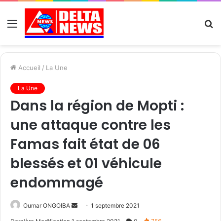
Menu
R
Accueil
/
La Une
La Une
Dans la région de Mopti :
une attaque contre les
Famas fait état de 06
blessés et 01 véhicule
endommagé
Send
Oumar ONGOIBA
1 septembre 2021
an