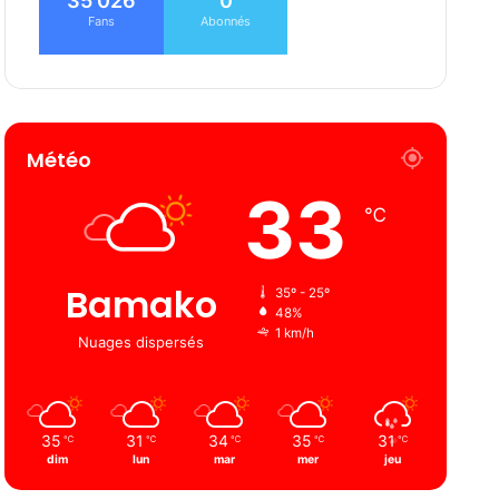
35 026
0
Fans
Abonnés
Météo
33
℃
Bamako
35º - 25º
48%
1 km/h
Nuages ​​dispersés
35
31
34
35
31
℃
℃
℃
℃
℃
dim
lun
mar
mer
jeu