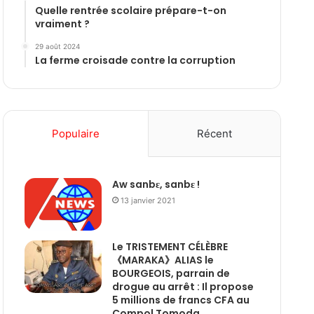
Quelle rentrée scolaire prépare-t-on
vraiment ?
29 août 2024
La ferme croisade contre la corruption
Populaire
Récent
Aw sanbɛ, sanbɛ !
13 janvier 2021
Le TRISTEMENT CÉLÈBRE
《MARAKA》ALIAS le
BOURGEOIS, parrain de
drogue au arrêt : Il propose
5 millions de francs CFA au
Compol Tomoda