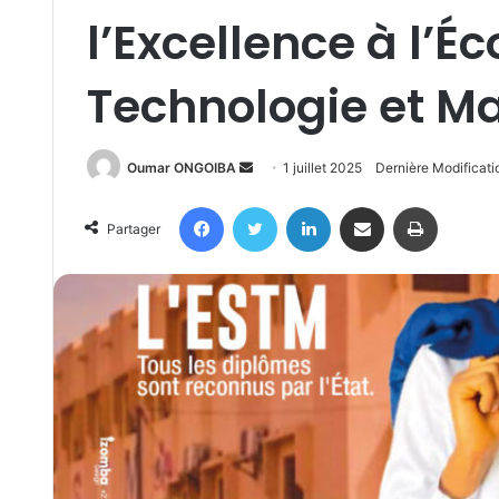
l’Excellence à l’É
Technologie et 
Send
Oumar ONGOIBA
1 juillet 2025
Dernière Modificati
an
Facebook
Twitter
Linkedin
Partager par email
Imprimer
email
Partager