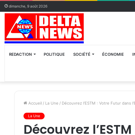
dimanche, 9 août 2026
REDACTION
POLITIQUE
SOCIÉTÉ
ÉCONOMIE
I
Accueil
/
La Une
/
Découvrez l’ESTM : Votre Futur dans l
La Une
Découvrez l’ESTM 