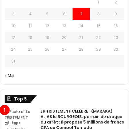
1
2
3
4
5
6
7
8
9
10
11
12
13
14
15
16
17
18
19
20
21
22
23
24
25
26
27
28
29
30
31
« Mai
Top 5
Le TRISTEMENT CÉLÈBRE 《MARAKA》
ALIAS le BOURGEOIS, parrain de drogue
au arrêt : Il propose 5 millions de francs
CFA au Compol Tomoda