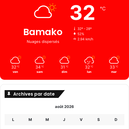
32
℃
Bamako
32º - 28º
52%
2.94 km/h
Nuages ​​dispersés
32
34
31
32
33
℃
℃
℃
℃
℃
ven
sam
dim
lun
mar
Archives par date
août 2026
L
M
M
J
V
S
D