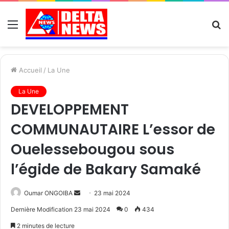
Menu
R
Accueil
/
La Une
La Une
DEVELOPPEMENT
COMMUNAUTAIRE L’essor de
Ouelessebougou sous
l’égide de Bakary Samaké
Send
Oumar ONGOIBA
23 mai 2024
an
Dernière Modification 23 mai 2024
0
434
email
2 minutes de lecture