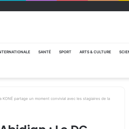
NTERNATIONALE
SANTÉ
SPORT
ARTS & CULTURE
SCIE
aka KONÉ partage un moment convivial avec les stagiaires de la