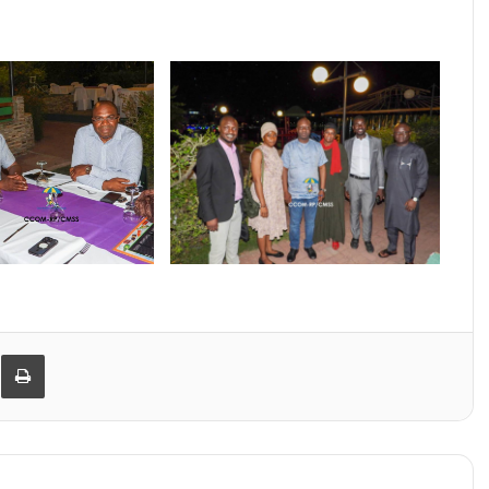
er
ager par email
Imprimer