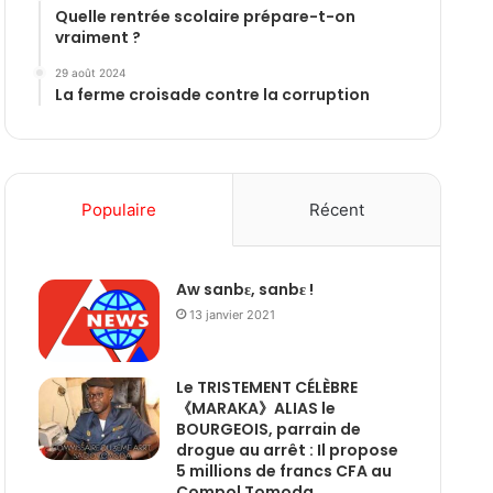
Quelle rentrée scolaire prépare-t-on
vraiment ?
29 août 2024
La ferme croisade contre la corruption
Populaire
Récent
Aw sanbɛ, sanbɛ !
13 janvier 2021
Le TRISTEMENT CÉLÈBRE
《MARAKA》ALIAS le
BOURGEOIS, parrain de
drogue au arrêt : Il propose
5 millions de francs CFA au
Compol Tomoda