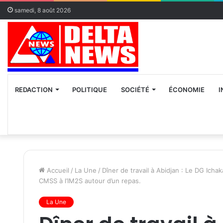
samedi, 8 août 2026
REDACTION
POLITIQUE
SOCIÉTÉ
ÉCONOMIE
I
Accueil
/
La Une
/
Dîner de travail à Abidjan : Le DG Ich
CMSS à l’IM2S autour d’un repas.
La Une