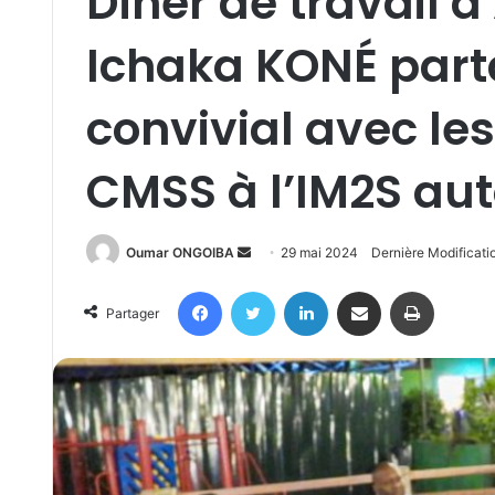
Dîner de travail à
Ichaka KONÉ par
convivial avec les
CMSS à l’IM2S aut
Send
Oumar ONGOIBA
29 mai 2024
Dernière Modificati
an
Facebook
Twitter
Linkedin
Partager par email
Imprimer
email
Partager