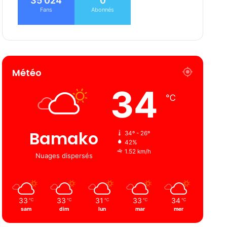
35 024
0
Fans
Abonnés
Météo
34
℃
Bamako
34º - 26º
42%
1.52 km/h
Nuages ​​dispersés
33
33
31
33
34
℃
℃
℃
℃
℃
sam
dim
lun
mar
mer