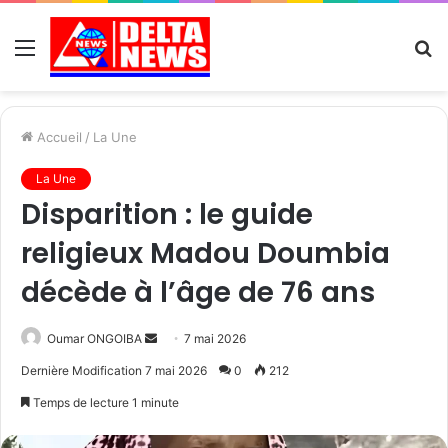
Menu
R
Accueil
/
La Une
La Une
Disparition : le guide
religieux Madou Doumbia
décède à l’âge de 76 ans
Send
Oumar ONGOIBA
7 mai 2026
an
Dernière Modification 7 mai 2026
0
212
email
Temps de lecture 1 minute