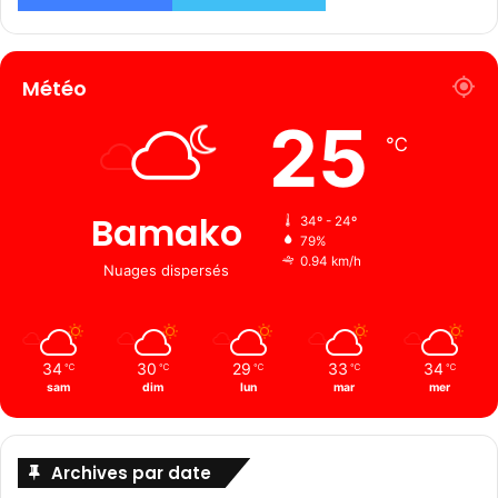
Météo
25
℃
Bamako
34º - 24º
79%
0.94 km/h
Nuages ​​dispersés
34
30
29
33
34
℃
℃
℃
℃
℃
sam
dim
lun
mar
mer
Archives par date