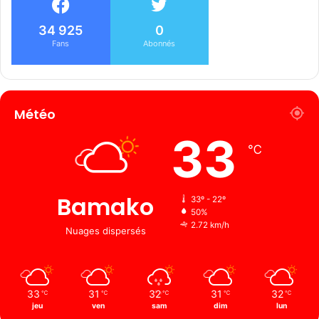
34 925
0
Fans
Abonnés
Météo
33
℃
Bamako
33º - 22º
50%
2.72 km/h
Nuages ​​dispersés
33
31
32
31
32
℃
℃
℃
℃
℃
jeu
ven
sam
dim
lun