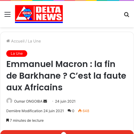
Menu
R
Accueil
/
La Une
La Une
Emmanuel Macron : la fin
de Barkhane ? C’est la faute
aux Africains
Send
Oumar ONGOIBA
24 juin 2021
an
Dernière Modification 24 juin 2021
0
648
email
7 minutes de lecture