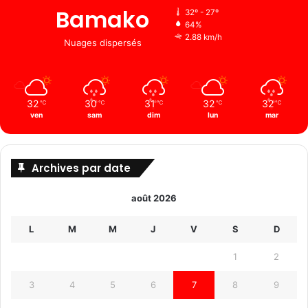
Bamako
32º - 27º
64%
2.88 km/h
Nuages ​​dispersés
32
30
31
32
32
℃
℃
℃
℃
℃
ven
sam
dim
lun
mar
Archives par date
août 2026
L
M
M
J
V
S
D
1
2
3
4
5
6
7
8
9