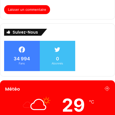
Suivez-Nous
34 994
0
Fans
Abonnés
Météo
29
℃