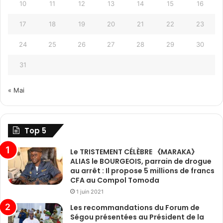
10
11
12
13
14
15
16
17
18
19
20
21
22
23
24
25
26
27
28
29
30
31
« Mai
Top 5
Le TRISTEMENT CÉLÈBRE 《MARAKA》
ALIAS le BOURGEOIS, parrain de drogue
au arrêt : Il propose 5 millions de francs
CFA au Compol Tomoda
1 juin 2021
Les recommandations du Forum de
Ségou présentées au Président de la