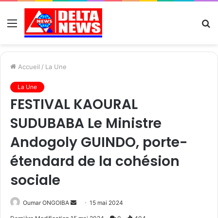
Menu
R
Accueil
/
La Une
La Une
FESTIVAL KAOURAL
SUDUBABA Le Ministre
Andogoly GUINDO, porte-
étendard de la cohésion
sociale
Send
Oumar ONGOIBA
15 mai 2024
an