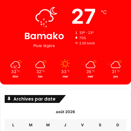
27
℃
Bamako
33º - 23º
70%
2.05 km/h
Pluie légère
33
32
33
35
31
℃
℃
℃
℃
℃
dim
lun
mar
mer
jeu
Archives par date
août 2026
L
M
M
J
V
S
D