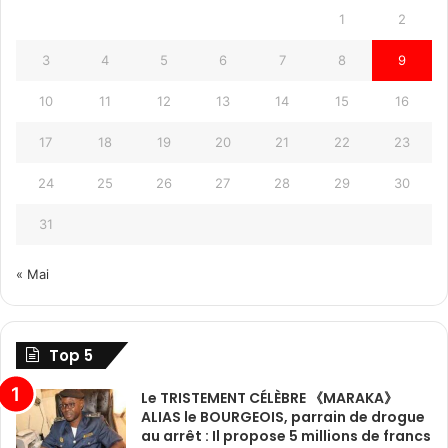
1
2
3
4
5
6
7
8
9
10
11
12
13
14
15
16
17
18
19
20
21
22
23
24
25
26
27
28
29
30
31
« Mai
Top 5
Le TRISTEMENT CÉLÈBRE 《MARAKA》
ALIAS le BOURGEOIS, parrain de drogue
au arrêt : Il propose 5 millions de francs