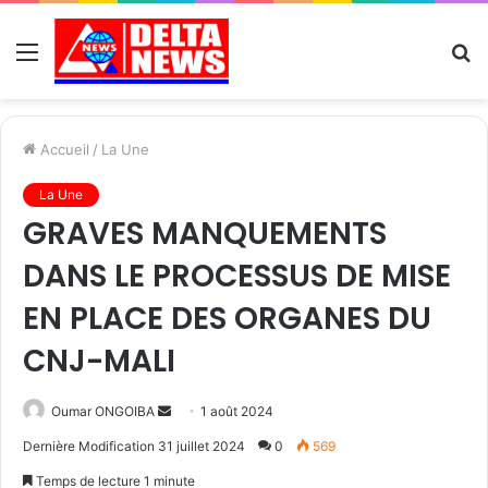
Menu
R
Accueil
/
La Une
La Une
GRAVES MANQUEMENTS
DANS LE PROCESSUS DE MISE
EN PLACE DES ORGANES DU
CNJ-MALI
Send
Oumar ONGOIBA
1 août 2024
an
Dernière Modification 31 juillet 2024
0
569
email
Temps de lecture 1 minute