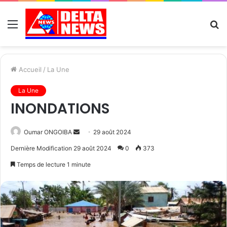
Menu
R
Accueil
/
La Une
La Une
INONDATIONS
Send
Oumar ONGOIBA
29 août 2024
an
Dernière Modification 29 août 2024
0
373
email
Temps de lecture 1 minute