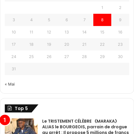
1
2
3
4
5
6
7
8
9
10
11
12
13
14
15
16
17
18
19
20
21
22
23
24
25
26
27
28
29
30
31
« Mai
Top 5
Le TRISTEMENT CÉLÈBRE 《MARAKA》
ALIAS le BOURGEOIS, parrain de drogue
au arrêt : Il propose 5 millions de francs