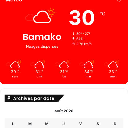
30
℃
Bamako
30º - 27º
64%
2.78 km/h
Nuages ​​dispersés
30
31
31
34
33
℃
℃
℃
℃
℃
sam
dim
lun
mar
mer
Archives par date
août 2026
L
M
M
J
V
S
D