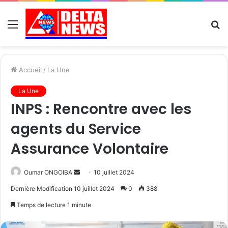
Menu
R
Accueil
/
La Une
La Une
INPS : Rencontre avec les
agents du Service
Assurance Volontaire
Send
Oumar ONGOIBA
10 juillet 2024
an
Dernière Modification 10 juillet 2024
0
388
email
Temps de lecture 1 minute