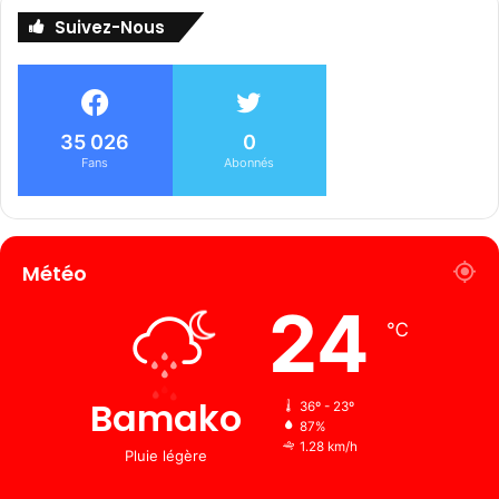
Suivez-Nous
35 026
0
Fans
Abonnés
Météo
24
℃
Bamako
36º - 23º
87%
1.28 km/h
Pluie légère