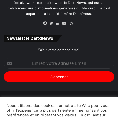
DeltaNews.ml est le site web de DeltaNews, qui est un
hebdomendaire d'informations générales du Mercredi. Le tout
appartient à la société mère DeltaPress.
Instagram
Facebook
Twitter
Linkedin
YouTube
Newsletter DeltaNews
Saisir votre adresse email
Entrez
votre
adresse
Email
© Copyright 2026, Tous droits réservés |
DeltaNews par
Nous utilisons des cookies sur notre site Web pour vous
DeltaPress
| Conception
DoucSoft Technologies
offrir l'expérience la plus pertinente en mémorisant vos
préférences et en répétant vos visites. En cliquant sur
Annonces
Contact
Politique de confidentialité