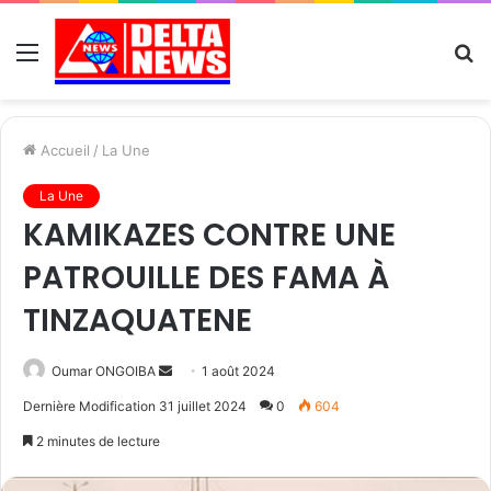
Menu
R
Accueil
/
La Une
La Une
KAMIKAZES CONTRE UNE
PATROUILLE DES FAMA À
TINZAQUATENE
Send
Oumar ONGOIBA
1 août 2024
an
Dernière Modification 31 juillet 2024
0
604
email
2 minutes de lecture