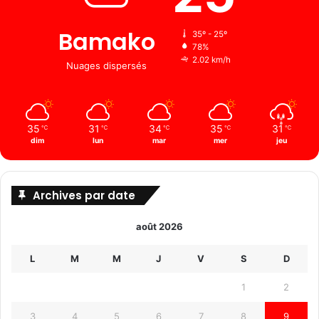
Bamako
35º - 25º
78%
2.02 km/h
Nuages ​​dispersés
35
31
34
35
31
℃
℃
℃
℃
℃
dim
lun
mar
mer
jeu
Archives par date
août 2026
L
M
M
J
V
S
D
1
2
3
4
5
6
7
8
9