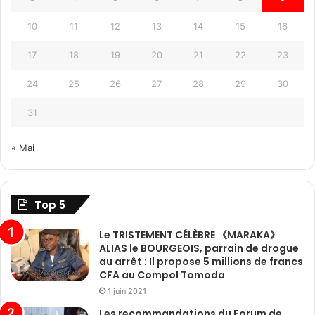
10
11
12
13
14
15
16
17
18
19
20
21
22
23
24
25
26
27
28
29
30
31
« Mai
Top 5
Le TRISTEMENT CÉLÈBRE 《MARAKA》
ALIAS le BOURGEOIS, parrain de drogue
au arrêt : Il propose 5 millions de francs
CFA au Compol Tomoda
1 juin 2021
Les recommandations du Forum de