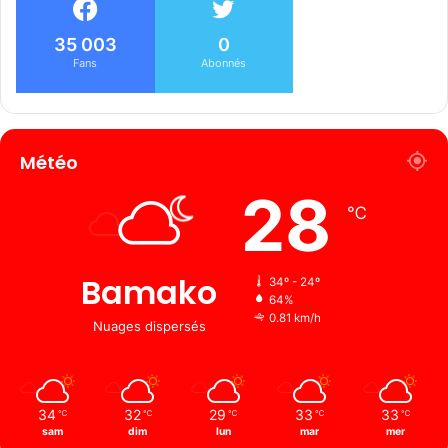
35 003
0
Fans
Abonnés
Météo
28
℃
Bamako
34º - 24º
64%
0.81 km/h
Nuages ​​dispersés
34
32
29
33
33
℃
℃
℃
℃
℃
sam
dim
lun
mar
mer