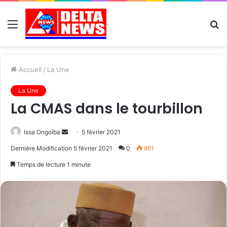
Menu
R
Accueil
/
La Une
La Une
La CMAS dans le tourbillon
Send
Issa Ongoïba
5 février 2021
an
Dernière Modification 5 février 2021
0
861
email
Temps de lecture 1 minute