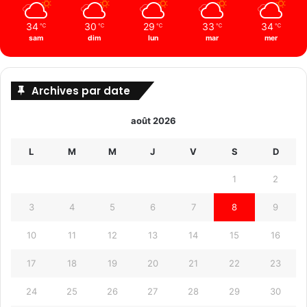
34
30
29
33
34
℃
℃
℃
℃
℃
sam
dim
lun
mar
mer
Archives par date
août 2026
L
M
M
J
V
S
D
1
2
3
4
5
6
7
8
9
10
11
12
13
14
15
16
17
18
19
20
21
22
23
24
25
26
27
28
29
30