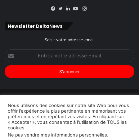
Instagram
Facebook
Twitter
Linkedin
YouTube
Newsletter DeltaNews
Saisir votre adresse email
Entrez
votre
adresse
Email
© Copyright 2026, Tous droits réservés |
DeltaNews par
Nous utilisons des cookies sur notre site Web pour vous
DeltaPress
| Conception
DoucSoft Technologies
offrir l'expérience la plus pertinente en mémorisant vos
préférences et en répétant vos visites. En cliquant sur
Annonces
Contact
Politique de confidentialité
« Accepter », vous consentez à l'utilisation de TOUS les
cookies.
Facebook
Twitter
Linkedin
YouTube
Instagram
Ne pas vendre mes informations personnelles
.