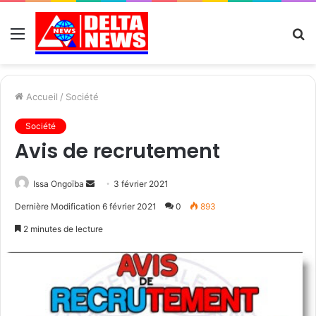
Menu
R
Accueil
/
Société
Société
Avis de recrutement
Send
Issa Ongoïba
3 février 2021
an
Dernière Modification 6 février 2021
0
893
email
2 minutes de lecture