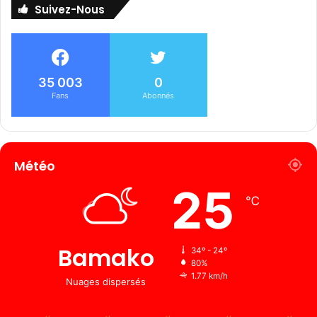
Suivez-Nous
35 003
0
Fans
Abonnés
Météo
25
℃
Bamako
34º - 24º
80%
1.77 km/h
Nuages ​​dispersés