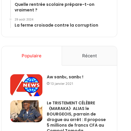
Quelle rentrée scolaire prépare-t-on
vraiment ?
29 août 2024
La ferme croisade contre la corruption
Populaire
Récent
Aw sanbɛ, sanbɛ !
13 janvier 2021
Le TRISTEMENT CÉLÈBRE
《MARAKA》ALIAS le
BOURGEOIS, parrain de
drogue au arrêt : Il propose
5 millions de francs CFA au
Compol Tomoda