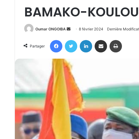
BAMAKO-KOULOU
Send
Oumar ONGOIBA
8 février 2024
Dernière Modificat
an
Facebook
Twitter
Linkedin
Partager par email
Imprimer
email
Partager