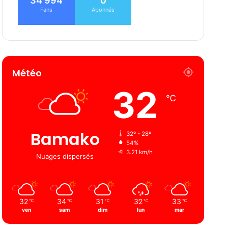
34 994
0
Fans
Abonnés
Météo
32
℃
Bamako
32º - 28º
54%
3.21 km/h
Nuages ​​dispersés
32
34
31
32
33
℃
℃
℃
℃
℃
ven
sam
dim
lun
mar