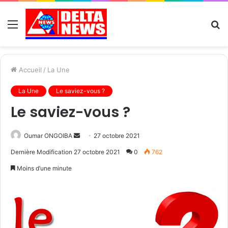
Menu
R
Accueil
/
La Une
La Une
Le saviez-vous ?
Le saviez-vous ?
Send
Oumar ONGOIBA
27 octobre 2021
an
Dernière Modification 27 octobre 2021
0
762
email
Moins d’une minute