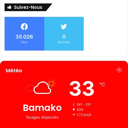
Suivez-Nous
35 026
0
Fans
Abonnés
Météo
33
℃
Bamako
34º - 25º
49%
1.72 km/h
Nuages ​​dispersés