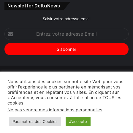
Newsletter DeltaNews
Saisir votre adresse email
Entrez
votre
adresse
Email
© Copyright 2026, Tous droits réservés |
DeltaNews par
Nous utilisons des cookies sur notre site Web pour vous
DeltaPress
| Conception
DoucSoft Technologies
offrir l'expérience la plus pertinente en mémorisant vos
préférences et en répétant vos visites. En cliquant sur
Annonces
Contact
Politique de confidentialité
« Accepter », vous consentez à l'utilisation de TOUS les
cookies.
Facebook
Twitter
Linkedin
YouTube
Instagram
Ne pas vendre mes informations personnelles
.
Paramètres des Cookies
J'accepte