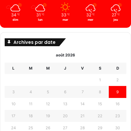
34
31
33
32
27
℃
℃
℃
℃
℃
dim
lun
mar
mer
jeu
Archives par date
août 2026
L
M
M
J
V
S
D
1
2
3
4
5
6
7
8
9
10
11
12
13
14
15
16
17
18
19
20
21
22
23
24
25
26
27
28
29
30