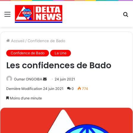
Menu
R
Accueil
/
Confidence de Bado
Confidence de Bado
La Une
Les confidences de Bado
Send
Oumar ONGOIBA
24 juin 2021
an
Dernière Modification 24 juin 2021
0
774
email
Moins d’une minute