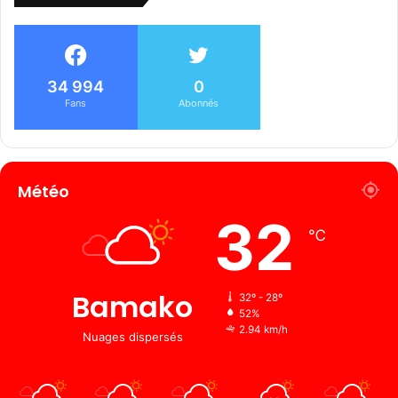
34 994
0
Fans
Abonnés
Météo
32
℃
Bamako
32º - 28º
52%
2.94 km/h
Nuages ​​dispersés